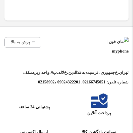
پرش به بالا
تهران،خ‌جمهوری، نرسیده‌به‌علاالدین،‌خ‌لاله،‌پ9،واحد زیرهمکف
شماره تلفن:
02166745051‌
,
09024322201 ،02158902
پشتیبانی 24 ساعته
پرداخت آنلاین
ضمانت بازگشت کالا
ارسال اکسپرس