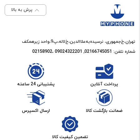
پرش به بالا
تهران،خ‌جمهوری، نرسیده‌به‌علاالدین،‌خ‌لاله،‌پ9،واحد زیرهمکف
شماره تلفن:
02166745051‌
,
09024322201 ،02158902
پرداخت آنلاین
پشتیبانی 24 ساعته
ضمانت بازگشت کالا
ارسال اکسپرس
تضمین کیفیت کالا