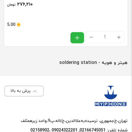
۲۷۶,۲۱۰
تومان
5.00
هویه
دستی
40
هیتر و هویه - soldering station
وات
عدد
پرش به بالا
تهران،خ‌جمهوری، نرسیده‌به‌علاالدین،‌خ‌لاله،‌پ9،واحد زیرهمکف
شماره تلفن:
02166745051‌
,
09024322201 ،02158902