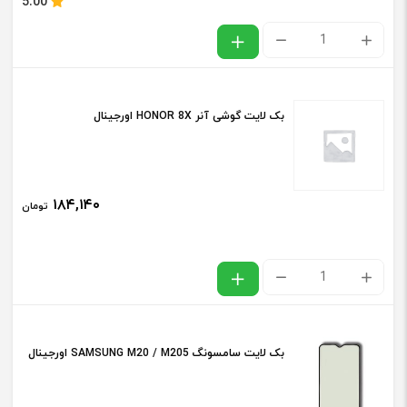
5.00
بک
لایت
گوشی
بک لایت گوشی آنر HONOR 8X اورجینال
هواوی
HUAWEI
Y9
۱۸۴,۱۴۰
تومان
2019
اورجینال
عدد
بک
لایت
گوشی
بک لایت سامسونگ SAMSUNG M20 / M205 اورجینال
آنر
HONOR