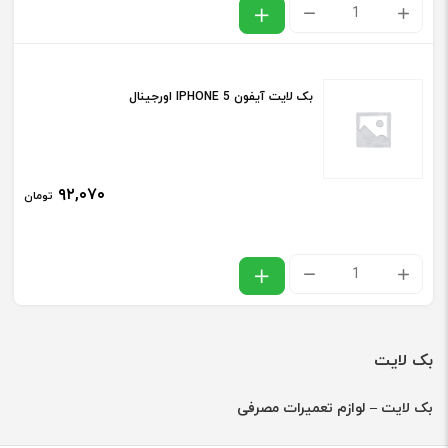
بک
HONE
لایت
6
آیفون
عدد
بک لایت آیفون IPHONE 5 اورجینال
IPHONE
5S
اورجینال
۹۲,۰۷۰
تومان
عدد
بک
لایت
آیفون
بک لایت
IPHONE
5
بک لایت – لوازم تعمیرات مصرفی
اورجینال