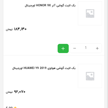
بک لایت گوشی آنر HONOR 9X اورجینال
عدد
SAMSUNG
A12
/
۱۸۴,۱۴۰
تومان
A125
اورجینال
عدد
بک
لایت
گوشی
بک لایت گوشی هواوی HUAWEI Y9 2019 اورجینال
آنر
HONOR
9X
۹۲,۰۷۰
تومان
اورجینال
عدد