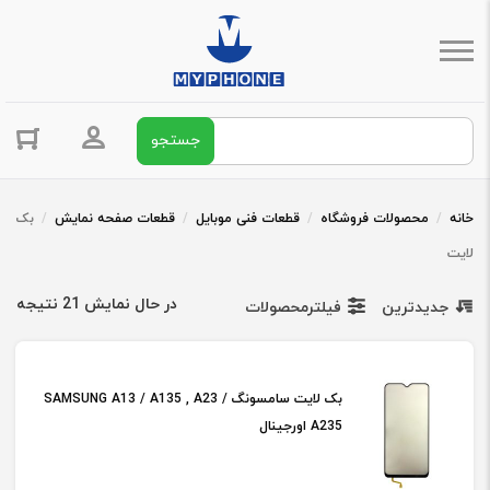
جستجو برای:
ورود / ثبت 
خانه
/
محصولات فروشگاه
/
قطعات فنی موبایل
/
قطعات صفحه نمایش
/
بک
لایت
در حال نمایش 21 نتیجه
جدیدترین
فیلترمحصولات
بک لایت سامسونگ SAMSUNG A13 / A135 , A23 /
A235 اورجینال