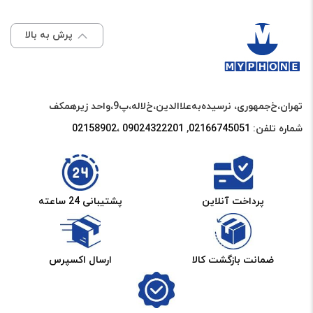
عدد
پرش به بالا
تهران،خ‌جمهوری، نرسیده‌به‌علاالدین،‌خ‌لاله،‌پ9،واحد زیرهمکف
شماره تلفن:
02166745051‌
,
09024322201 ،02158902
پرداخت آنلاین
پشتیبانی 24 ساعته
ضمانت بازگشت کالا
ارسال اکسپرس