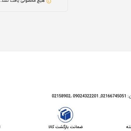
هیچ محصولی یافت نشد.
ن:
02166745051‌
,
09024322201 ،02158902
ضمانت بازگشت کالا
ا