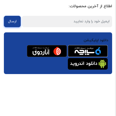
اطلاع از آخرین محصولات:
در صورت عدم تأیید خرابی، باتری بدون تعویض به مشتری
بازگردانده می‌شود.
ارسال
? هزینه‌های ارسال و بازگشت:
کلیه هزینه‌های ارسال باتری به فروشگاه و بازگشت آن به
دانلود اپلیکیشن
مشتری، چه در صورت تأیید گارانتی و چه در صورت عدم تأیید،
بر عهده مشتری می‌باشد. فروشگاه مایفون در قبال هزینه‌های
حمل‌ونقل مسئولیتی ندارد.
⏱️ زمان بررسی و پاسخ:
بررسی باتری‌های ارسال‌شده بین 2 تا 5 روز کاری زمان می‌برد.
اطلاع‌رسانی نهایی از طریق تماس تلفنی یا پیام در واتساپ
انجام خواهد شد.
? تماس با پشتیبانی:02158902
برای هماهنگی ارسال باتری یا طرح هرگونه سؤال، با شماره
09024322201 تماس بگیرید یا به واتساپ ما پیام دهید.