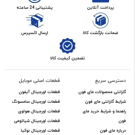
پرداخت آنلاین
پشتیبانی 24 ساعته
باتری تعویض‌شده شامل گارانتی جدید نخواهد بود و هیچ‌گونه
تعویض یا مرجوعی برای آن پذیرفته نمی‌شود.
❌ موارد ابطال گارانتی:
ضمانت بازگشت کالا
ارسال اکسپرس
گارانتی در شرایط زیر فاقد اعتبار است:
باز شدن یا دستکاری باتری یا تغییر شکل ظاهری آن نسبت به
زمان فروش.
تضمین کیفیت کالا
آسیب‌های ناشی از استفاده نادرست از جمله:
ضربه یا آسیب فیزیکی،
دسترسی سریع
قطعات اصلی موبایل
نفوذ آب یا رطوبت،
گارانتی محصولات مای فون
قطعات اورجینال آیفون
قرارگیری در معرض حرارت بالا،
شرایط گارانتی مای فون
قطعات اورجینال سامسونگ
پارگی فلت باتری،
راهنما و شرایط خرید مای
قطعات اورجینال هواوی
ایرادهای سخت‌افزاری گوشی (مانند مشکلات برد) و استفاده از
فون
قطعات اورجینال شیائومی
شارژر غیر اصلی و یا استفاده از شارژر سایر گوشی ها که منجر
درباره مای فون
قطعات اورجینال نوکیا
به بادکردگی باتری شده باشند.