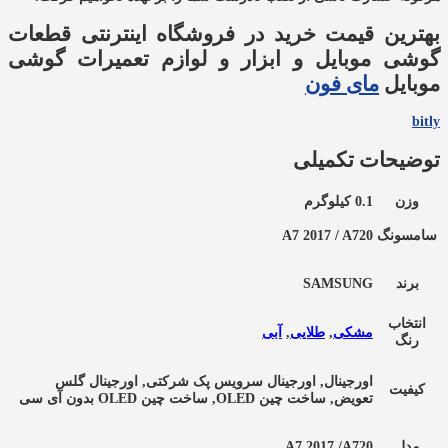
بهترین قیمت خرید در فروشگاه اینترنتی قطعات
گوشی موبایل و ابزار و لوازم تعمیرات گوشی
موبایل
مای فون
bitly
توضیحات تکمیلی
وزن
0.1 کیلوگرم
سامسونگ
A7 2017 / A720
برند
SAMSUNG
انتخاب
مشکی
,
طلایی
,
آبی
رنگ
اورجینال, اورجینال سرویس پک شرکتی, اورجینال گلس
کیفیت
تعویض, ساخت چین OLED, ساخت چین OLED بدون آی سی
مدل
A7 2017 /A720