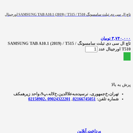
تاچ ال سی دی تبلت سامسونگ SAMSUNG TAB A10.1 (2019) / T515 / T510 اورجینال
۳,۷۴۰,۰۰۰
تومان
تاچ ال سی دی تبلت سامسونگ SAMSUNG TAB A10.1 (2019) / T515 /
T510 اورجینال عدد
پرش به بالا
تهران،خ‌جمهوری، نرسیده‌به‌علاالدین،‌خ‌لاله،‌پ9،واحد زیرهمکف
شماره تلفن:
02166745051‌
,
09024322201 ،02158902
پرداخت آنلاین