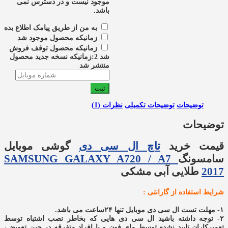
موجود نیست و در دسترس نمی
باشد.
به من از طریق پیامک اطلاع بده
زمانیکه محصول موجود شد
زمانیکه محصول توقف فروش
شد 2:زمانیکه نسخه جدید محصول
منتشر شد
ثبت
توضیحات
توضیحات تکمیلی
نظرات (1)
توضیحات
قیمت خرید
تاچ ال سی دی
گوشی موبایل
سامسونگ
SAMSUNG GALAXY A720 / A7
2017
طلایی آبی مشکی
شرایط استفاده از گارانتی :
۱- مهلت تست
ال سی دی
موبایل تنها ۲۴ساعت می باشد.
۲- توجه داشته باشید ال سی دی هایی که بخاطر نصب اشتباه توسط
تعمیرکاران تایید نشده توسط مای فون و یا افراد متفرقه در حین تعویض،