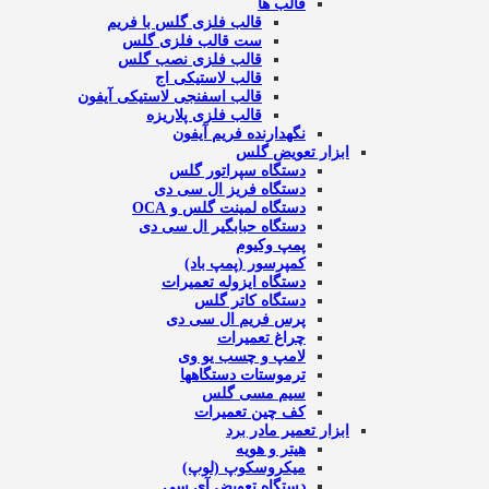
قالب ها
قالب فلزی گلس با فریم
ست قالب فلزی گلس
قالب فلزی نصب گلس
قالب لاستیکی اج
قالب اسفنجی لاستیکی آیفون
قالب فلزی پلاریزه
نگهدارنده فریم آیفون
ابزار تعویض گلس
دستگاه سپراتور گلس
دستگاه فریز ال سی دی
دستگاه لمینت گلس و OCA
دستگاه حبابگیر ال سی دی
پمپ وکیوم
کمپرسور (پمپ باد)
دستگاه ایزوله تعمیرات
دستگاه کاتر گلس
پرس فریم ال سی دی
چراغ تعمیرات
لامپ و چسب یو وی
ترموستات دستگاهها
سیم مسی گلس
کف چین تعمیرات
ابزار تعمیر مادر برد
هیتر و هویه
میکروسکوپ (لوپ)
دستگاه تعویض آی سی