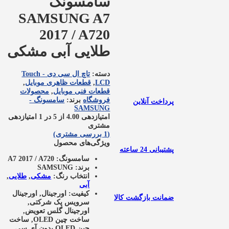
سامسونگ
SAMSUNG A7
2017 / A720
طلایی آبی مشکی
دسته:
تاچ ال سی دی - Touch
LCD
,
قطعات ظاهری موبایل
,
قطعات فنی موبایل
,
محصولات
فروشگاه
برند:
سامسونگ -
پرداخت آنلاین
SAMSUNG
امتیازدهی
4.00
از 5 در
1
امتیازدهی
مشتری
(
1
بررسی مشتری)
ویژگی‌های محصول
پشتیبانی 24 ساعته
سامسونگ:
A7 2017 / A720
برند:
SAMSUNG
انتخاب رنگ:
مشکی
,
طلایی
,
آبی
کیفیت:
اورجینال, اورجینال
ضمانت بازگشت کالا
سرویس پک شرکتی,
اورجینال گلس تعویض,
ساخت چین OLED, ساخت
چین OLED بدون آی سی