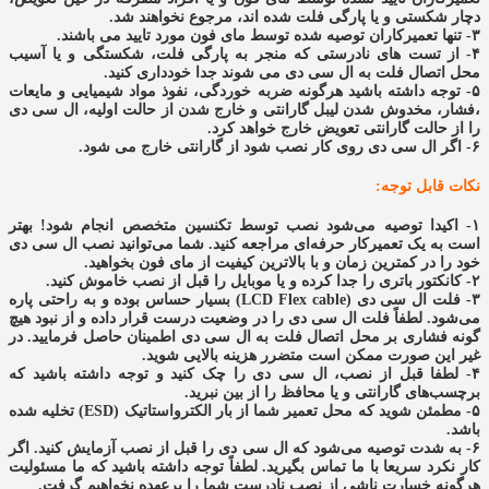
دچار شکستی و یا پارگی فلت شده اند، مرجوع نخواهند شد.
۳- تنها تعمیرکاران توصیه شده توسط مای فون مورد تایید می باشند.
۴- از تست های نادرستی که منجر به پارگی فلت، شکستگی و یا آسیب
محل اتصال فلت به ال سی دی می شوند جدا خودداری کنید.
۵- توجه داشته باشید هرگونه ضربه خوردگی، نفوذ مواد شیمیایی و مایعات
،فشار، مخدوش شدن لیبل گارانتی و خارج شدن از حالت اولیه، ال سی دی
را از حالت گارانتی تعویض خارج خواهد کرد.
۶- اگر ال سی دی روی کار نصب شود از گارانتی خارج می شود
.
نکات قابل توجه:
۱- اکیدا توصیه می‌شود نصب توسط تکنسین متخصص انجام شود! بهتر
است به یک تعمیرکار حرفه‌ای مراجعه کنید. شما می‌توانید نصب ال سی دی
خود را در کمترین زمان و با بالاترین کیفیت از مای فون بخواهید.
۲- کانکتور باتری را جدا کرده و یا موبایل را قبل از نصب خاموش کنید.
۳- فلت ال سی دی (LCD Flex cable) بسیار حساس بوده و به راحتی پاره
می‌شود. لطفاً فلت ال سی دی را در وضعیت درست قرار داده و از نبود هیچ
گونه فشاری بر محل اتصال فلت به ال سی دی اطمینان حاصل فرمایید. در
غیر این صورت ممکن است متضرر هزینه بالایی شوید.
۴- لطفا قبل از نصب، ال سی دی را چک کنید و توجه داشته باشید که
برچسب‌های گارانتی و یا محافظ را از بین نبرید.
۵- مطمئن شوید که محل تعمیر شما از بار الکترواستاتیک (ESD) تخلیه شده
باشد.
۶- به شدت توصیه می‌شود که ال سی دی را قبل از نصب آزمایش کنید. اگر
کار نکرد سریعا با ما تماس بگیرید. لطفاً توجه داشته باشید که ما مسئولیت
هرگونه خسارت ناشی از نصب نادرست شما را برعهده نخواهیم گرفت.