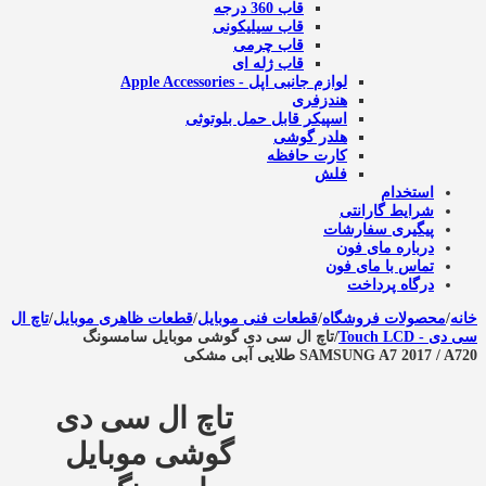
قاب 360 درجه
قاب سیلیکونی
قاب چرمی
قاب ژله ای
لوازم جانبی اپل - Apple Accessories
هندزفری
اسپیکر قابل حمل بلوتوثی
هلدر گوشی
کارت حافظه
فلش
استخدام
شرایط گارانتی
پیگیری سفارشات
درباره مای فون
تماس با مای فون
درگاه پرداخت
خانه
/
محصولات فروشگاه
/
قطعات فنی موبایل
/
قطعات ظاهری موبایل
/
تاچ ال
سی دی - Touch LCD
/
تاچ ال سی دی گوشی موبایل سامسونگ
SAMSUNG A7 2017 / A720 طلایی آبی مشکی
تاچ ال سی دی
گوشی موبایل