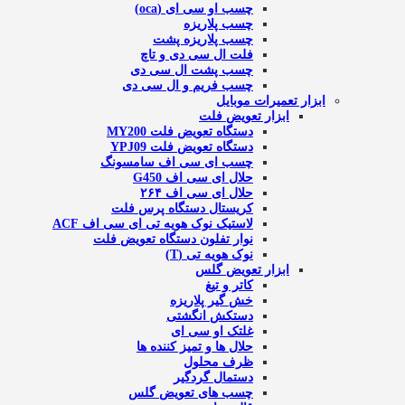
چسب او سی ای (oca)
چسب پلاریزه
چسب پلاریزه پشت
فلت ال سی دی و تاچ
چسب پشت ال سی دی
چسب فریم و ال سی دی
ابزار تعمیرات موبایل
ابزار تعویض فلت
دستگاه تعویض فلت MY200
دستگاه تعویض فلت YPJ09
چسب ای سی اف سامسونگ
حلال ای سی اف G450
حلال ای سی اف ۲۶۴
کریستال دستگاه پرس فلت
لاستیک نوک هویه تی ای سی اف ACF
نوار تفلون دستگاه تعویض فلت
نوک هویه تی (T)
ابزار تعویض گلس
کاتر و تیغ
خش گیر پلاریزه
دستکش انگشتی
غلتک او سی ای
حلال ها و تمیز کننده ها
ظرف محلول
دستمال گردگیر
چسب های تعویض گلس