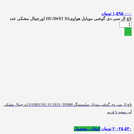
۱,۵۹۵,۰۰۰
تومان
تاچ ال سی دی گوشی موبایل هواویHUAWEI X6 اورجینال مشکی عدد
تاچ ال سی دی گوشی موبایل سامسونگ SAMSUNG S3 NEO / I9300I اورجینال مشکی
آبی سفید با فریم
۲,۰۲۵,۵۴۰
تومان
انتخاب محصول