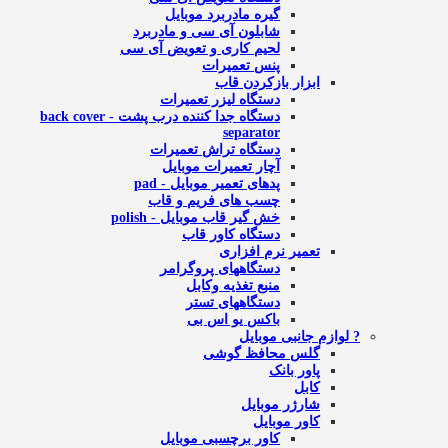
گیره مادربرد موبایل
شابلون آی سی و مادربرد
لحیم کاری و تعویض آی سی
پنس تعمیرات
ابزار بازکردن قاب
دستگاه لیزر تعمیرات
دستگاه جدا کننده درب پشت - back cover
separator
دستگاه تراش تعمیرات
آچار تعمیرات موبایل
پدهای تعمیر موبایل - pad
چسب های فریم و قاب
خش گیر قاب موبایل - polish
دستگاه کاور قاب
تعمیر نرم افزاری
دستگاههای پروگرامر
منبع تغذیه وکابل
دستگاههای تستر
باکس یو اس بی
? لوازم جانبی موبایل
گلس محافظ گوشی
پاور بانک
کابل
شارژر موبایل
کاور موبایل
کاور برچسبی موبایل