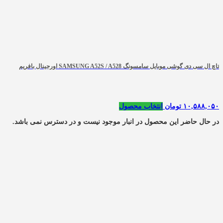
تاچ ال سی دی گوشی موبایل سامسونگ SAMSUNG A52S / A528 اورجینال بافریم
۱۰,۵۸۸,۰۵۰
تومان
انتخاب محصول
در حال حاضر این محصول در انبار موجود نیست و در دسترس نمی باشد.