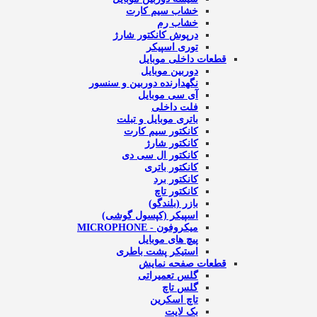
خشاب سیم کارت
خشاب رم
درپوش کانکتور شارژ
توری اسپیکر
قطعات داخلی موبایل
دوربین موبایل
نگهدارنده دوربین و سنسور
آی سی موبایل
فلت داخلی
باتری موبایل و تبلت
کانکتور سیم کارت
کانکتور شارژ
کانکتور ال سی دی
کانکتور باتری
کانکتور برد
کانکتور تاچ
بازر (بلندگو)
اسپیکر (کپسول گوشی)
میکروفون - MICROPHONE
پیچ های موبایل
استیکر پشت باطری
قطعات صفحه نمایش
گلس تعمیراتی
گلس تاچ
تاچ اسکرین
بک لایت