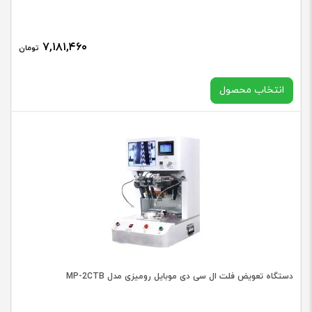
فلت
عدد
۷,۱۸۱,۴۶۰
تومان
انتخاب محصول
مدل
کریست
دستگا
افزودن به سبد خرید
پرس
دستگاه تعویض فلت ال سی دی موبایل رومیزی مدل MP-2CTB
فلت
عدد