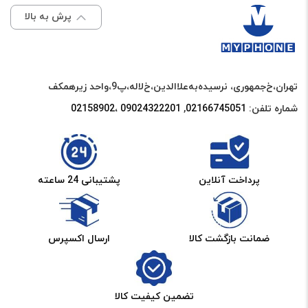
برای فرستادن دیدگاه، باید
وارد شده
باشید.
موبایل
مای فون
پرش به بالا
تهران،خ‌جمهوری، نرسیده‌به‌علاالدین،‌خ‌لاله،‌پ9،واحد زیرهمکف
شماره تلفن:
02166745051‌
,
09024322201 ،02158902
پرداخت آنلاین
پشتیبانی 24 ساعته
ضمانت بازگشت کالا
ارسال اکسپرس
تضمین کیفیت کالا