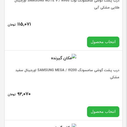
درب پشت گوشی سامسونگ نوت SAMSUNG NOTE 9 / N960 اورجینال
طلایی مشکی آبی
۱۱۵,۰۷۱
تومان
درب
پشت
افزودن به سبد خرید
انتخاب محصول
گوشی
ال
جی
انتخاب رنگ
درب پشت گوشی سامسونگ SAMSUNG MEGA / I9200 اورجینال سفید
LG
مشکی
D802
/
۹۲,۰۷۰
تومان
درب
G2
پشت
اورجین
افزودن به سبد خرید
انتخاب محصول
گوشی
طلایی
سامسو
مشکی