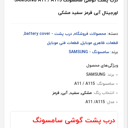
درب پشت گوشی سامسونگ SAMSUNG A11 / A115
اورجینال آبی قرمز سفید مشکی
دسته:
محصولات فروشگاه
,
درب پشت - battery cover
,
قطعات ظاهری موبایل
,
قطعات فنی موبایل
برند:
سامسونگ - SAMSUNG
ویژگی‌های محصول
برند:
SAMSUNG
سامسونگ:
A11 / A115
انتخاب رنگ:
مشکی
,
سفید
,
آبی
,
قرمز
مدل:
A11 /A115
درب پشت گوشی سامسونگ