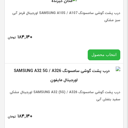
نوت
سفید
انتخاب رنگ
درب پشت گوشی سامسونگ SAMSUNG A10S / A107 اورجینال قرمز آبی
SUNG
عدد
سبز مشکی
NOTE
9
۱۸۴,۱۴۰
تومان
درب
/
پشت
N960
افزودن به سبد خرید
انتخاب محصول
گوشی
اورجین
سامسو
طلایی
SUNG
در حال حاضر این محصول در انبار موجود نیست و در دسترس نمی
مشکی
MEGA
باشد.
آبی
درب پشت گوشی سامسونگ SAMSUNG A32 (5G) / A326 اورجینال مشکی
/
عدد
سفید بنفش آبی
I9200
اورجین
۱۸۴,۱۴۰
تومان
سفید