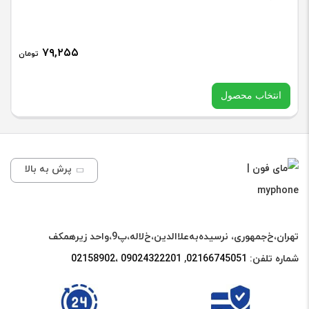
۷۹,۲۵۵
تومان
انتخاب محصول
در حال حاضر این محصول در انبار موجود نیست و در دسترس نمی
باشد.
پرش به بالا
تهران،خ‌جمهوری، نرسیده‌به‌علاالدین،‌خ‌لاله،‌پ9،واحد زیرهمکف
شماره تلفن:
02166745051‌
,
09024322201 ،02158902