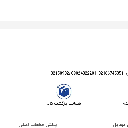
ن:
02166745051‌
,
09024322201 ،02158902
ضمانت بازگشت کالا
ا
موبایل
پخش قطعات اصلی