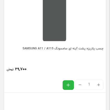
آینه
ای
IPHONE
6
PLUS
عدد
چسب پلاریزه پشت آینه ای سامسونگ SAMSUNG A11 / A115
۲۹,۷۰۰
تومان
چسب
پلاریزه
پشت
آینه