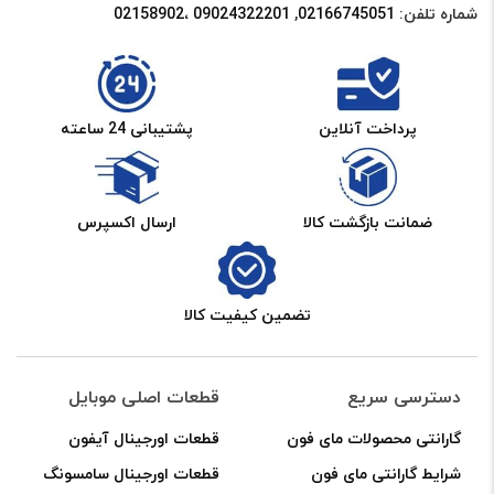
شماره تلفن:
02166745051‌
,
09024322201 ،02158902
/
A015
عدد
پرداخت آنلاین
پشتیبانی 24 ساعته
ضمانت بازگشت کالا
ارسال اکسپرس
تضمین کیفیت کالا
دسترسی سریع
قطعات اصلی موبایل
گارانتی محصولات مای فون
قطعات اورجینال آیفون
شرایط گارانتی مای فون
قطعات اورجینال سامسونگ