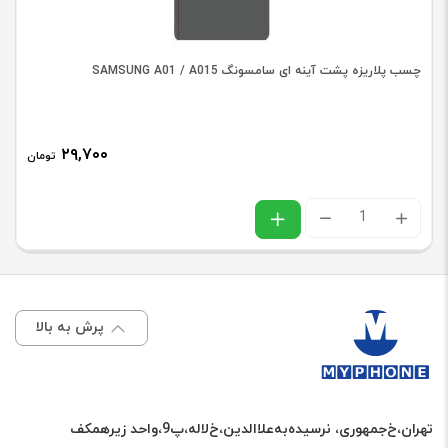
J4
PLUS
چسب پلاریزه پشت آینه ای سامسونگ SAMSUNG A01 / A015
/
J415
,
۲۹,۷۰۰
تومان
J6
PLUS
چسب
/
پلاریزه
J610
پشت
عدد
آینه
پرش به بالا
ای
سامسونگ
SAMSUNG
تهران،خ‌جمهوری، نرسیده‌به‌علاالدین،‌خ‌لاله،‌پ9،واحد زیرهمکف
A01