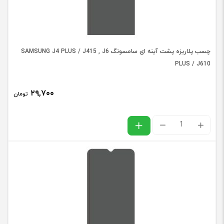
عدد
چسب پلاریزه پشت آینه ای سامسونگ SAMSUNG J4 PLUS / J415 , J6
PLUS / J610
۲۹,۷۰۰
تومان
چسب
پلاریزه
پشت
آینه
ای
سامسونگ
SAMSUNG