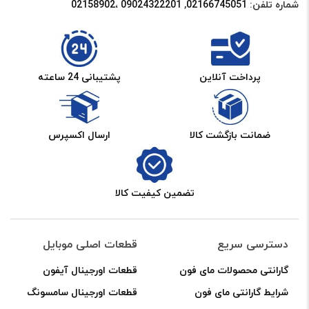
شماره تلفن:
02166745051‌
,
09024322201 ،02158902
پرداخت آنلاین
پشتیبانی 24 ساعته
ضمانت بازگشت کالا
ارسال اکسپرس
تضمین کیفیت کالا
دسترسی سریع
قطعات اصلی موبایل
گارانتی محصولات مای فون
قطعات اورجینال آیفون
شرایط گارانتی مای فون
قطعات اورجینال سامسونگ