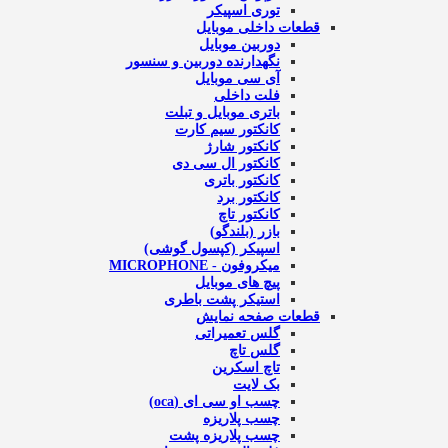
توری اسپیکر
قطعات داخلی موبایل
دوربین موبایل
نگهدارنده دوربین و سنسور
آی سی موبایل
فلت داخلی
باتری موبایل و تبلت
کانکتور سیم کارت
کانکتور شارژ
کانکتور ال سی دی
کانکتور باتری
کانکتور برد
کانکتور تاچ
بازر (بلندگو)
اسپیکر (کپسول گوشی)
میکروفون - MICROPHONE
پیچ های موبایل
استیکر پشت باطری
قطعات صفحه نمایش
گلس تعمیراتی
گلس تاچ
تاچ اسکرین
بک لایت
چسب او سی ای (oca)
چسب پلاریزه
چسب پلاریزه پشت