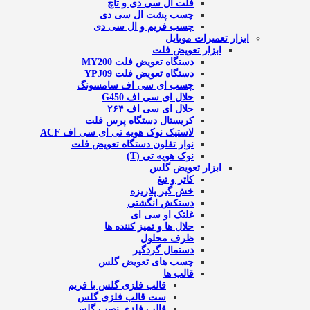
فلت ال سی دی و تاچ
چسب پشت ال سی دی
چسب فریم و ال سی دی
ابزار تعمیرات موبایل
ابزار تعویض فلت
دستگاه تعویض فلت MY200
دستگاه تعویض فلت YPJ09
چسب ای سی اف سامسونگ
حلال ای سی اف G450
حلال ای سی اف ۲۶۴
کریستال دستگاه پرس فلت
لاستیک نوک هویه تی ای سی اف ACF
نوار تفلون دستگاه تعویض فلت
نوک هویه تی (T)
ابزار تعویض گلس
کاتر و تیغ
خش گیر پلاریزه
دستکش انگشتی
غلتک او سی ای
حلال ها و تمیز کننده ها
ظرف محلول
دستمال گردگیر
چسب های تعویض گلس
قالب ها
قالب فلزی گلس با فریم
ست قالب فلزی گلس
قالب فلزی نصب گلس