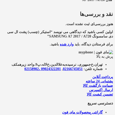
نقد و بررسی‌ها
هنوز بررسی‌ای ثبت نشده است.
اولین کسی باشید که دیدگاهی می نویسد “استیکر (چسب) پشت ال سی
دی سامسونگ SAMSUNG A7 2017 / A720”
برای فرستادن دیدگاه، باید
وارد شده
باشید.
پرش به بالا
تهران،خ‌جمهوری، نرسیده‌به‌علاالدین،‌خ‌لاله،‌پ9،واحد زیرهمکف
شماره تلفن:
02166745051‌
,
09024322201 ،02158902
پرداخت آنلاین
پشتیبانی 24 ساعته
ضمانت بازگشت کالا
ارسال اکسپرس
تضمین کیفیت کالا
دسترسی سریع
گارانتی محصولات مای فون