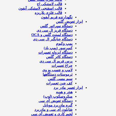
قالب لاستیکی اج
قالب اسفنجی لاستیکی آیفون
قالب فلزی پلاریزه
نگهدارنده فریم آیفون
ابزار تعویض گلس
دستگاه سپراتور گلس
دستگاه فریز ال سی دی
دستگاه لمینت گلس و OCA
دستگاه حبابگیر ال سی دی
پمپ وکیوم
کمپرسور (پمپ باد)
دستگاه ایزوله تعمیرات
دستگاه کاتر گلس
پرس فریم ال سی دی
چراغ تعمیرات
لامپ و چسب یو وی
ترموستات دستگاهها
سیم مسی گلس
کف چین تعمیرات
ابزار تعمیر مادر برد
هیتر و هویه
میکروسکوپ (لوپ)
دستگاه تعویض آی سی
گیره مادربرد موبایل
شابلون آی سی و مادربرد
لحیم کاری و تعویض آی سی