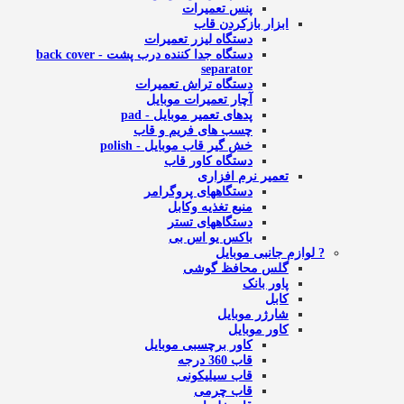
پنس تعمیرات
ابزار بازکردن قاب
دستگاه لیزر تعمیرات
دستگاه جدا کننده درب پشت - back cover
separator
دستگاه تراش تعمیرات
آچار تعمیرات موبایل
پدهای تعمیر موبایل - pad
چسب های فریم و قاب
خش گیر قاب موبایل - polish
دستگاه کاور قاب
تعمیر نرم افزاری
دستگاههای پروگرامر
منبع تغذیه وکابل
دستگاههای تستر
باکس یو اس بی
? لوازم جانبی موبایل
گلس محافظ گوشی
پاور بانک
کابل
شارژر موبایل
کاور موبایل
کاور برچسبی موبایل
قاب 360 درجه
قاب سیلیکونی
قاب چرمی