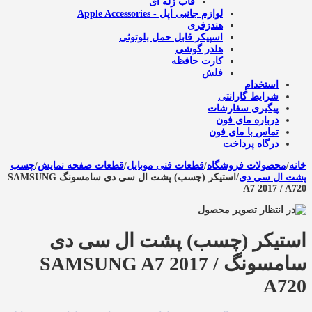
قاب ژله ای
لوازم جانبی اپل - Apple Accessories
هندزفری
اسپیکر قابل حمل بلوتوثی
هلدر گوشی
کارت حافظه
فلش
استخدام
شرایط گارانتی
پیگیری سفارشات
درباره مای فون
تماس با مای فون
درگاه پرداخت
خانه
/
محصولات فروشگاه
/
قطعات فنی موبایل
/
قطعات صفحه نمایش
/
چسب
پشت ال سی دی
/
استیکر (چسب) پشت ال سی دی سامسونگ SAMSUNG
A7 2017 / A720
استیکر (چسب) پشت ال سی دی
سامسونگ SAMSUNG A7 2017 /
A720