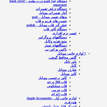
دستگاه جدا کننده درب پشت - back cover
separator
دستگاه تراش تعمیرات
آچار تعمیرات موبایل
پدهای تعمیر موبایل - pad
چسب های فریم و قاب
خش گیر قاب موبایل - polish
دستگاه کاور قاب
تعمیر نرم افزاری
دستگاههای پروگرامر
منبع تغذیه وکابل
دستگاههای تستر
باکس یو اس بی
? لوازم جانبی موبایل
گلس محافظ گوشی
پاور بانک
کابل
شارژر موبایل
کاور موبایل
کاور برچسبی موبایل
قاب 360 درجه
قاب سیلیکونی
قاب چرمی
قاب ژله ای
لوازم جانبی اپل - Apple Accessories
هندزفری
اسپیکر قابل حمل بلوتوثی