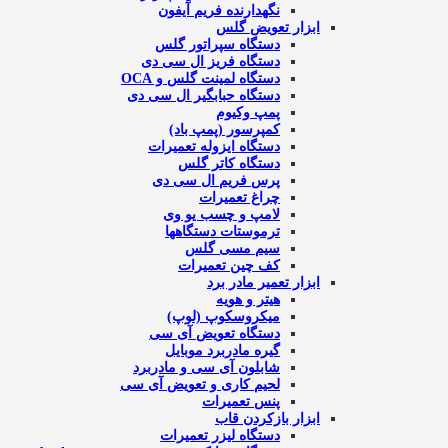
نگهدارنده فریم آیفون
ابزار تعویض گلس
دستگاه سپراتور گلس
دستگاه فریز ال سی دی
دستگاه لمینت گلس و OCA
دستگاه حبابگیر ال سی دی
پمپ وکیوم
کمپرسور (پمپ باد)
دستگاه ایزوله تعمیرات
دستگاه کاتر گلس
پرس فریم ال سی دی
چراغ تعمیرات
لامپ و چسب یو وی
ترموستات دستگاهها
سیم مسی گلس
کف چین تعمیرات
ابزار تعمیر مادر برد
هیتر و هویه
میکروسکوپ (لوپ)
دستگاه تعویض آی سی
گیره مادربرد موبایل
شابلون آی سی و مادربرد
لحیم کاری و تعویض آی سی
پنس تعمیرات
ابزار بازکردن قاب
دستگاه لیزر تعمیرات