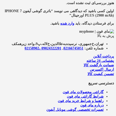
هنوز بررسی‌ای ثبت نشده است.
اولین کسی باشید که دیدگاهی می نویسد “باتری گوشی آیفون IPHONE 7
PLUS (2900 mAh) اورجینال”
برای فرستادن دیدگاه، باید
وارد شده
باشید.
پرش به بالا
تهران،خ‌جمهوری، نرسیده‌به‌علاالدین،‌خ‌لاله،‌پ9،واحد زیرهمکف
شماره تلفن:
02166745051‌
,
09024322201 ،02158902
پرداخت آنلاین
پشتیبانی 24 ساعته
ضمانت بازگشت کالا
ارسال اکسپرس
تضمین کیفیت کالا
دسترسی سریع
گارانتی محصولات مای فون
شرایط گارانتی مای فون
راهنما و شرایط خرید مای فون
درباره مای فون
تعمیرات تخصصی گوشی موبایل آیفون