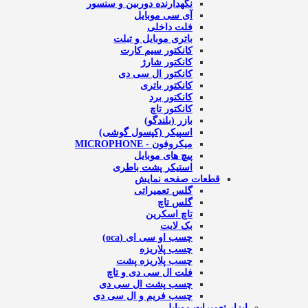
نگهدارنده دوربین و سنسور
آی سی موبایل
فلت داخلی
باتری موبایل و تبلت
کانکتور سیم کارت
کانکتور شارژ
کانکتور ال سی دی
کانکتور باتری
کانکتور برد
کانکتور تاچ
بازر (بلندگو)
اسپیکر (کپسول گوشی)
میکروفون - MICROPHONE
پیچ های موبایل
استیکر پشت باطری
قطعات صفحه نمایش
گلس تعمیراتی
گلس تاچ
تاچ اسکرین
بک لایت
چسب او سی ای (oca)
چسب پلاریزه
چسب پلاریزه پشت
فلت ال سی دی و تاچ
چسب پشت ال سی دی
چسب فریم و ال سی دی
ابزار تعمیرات موبایل