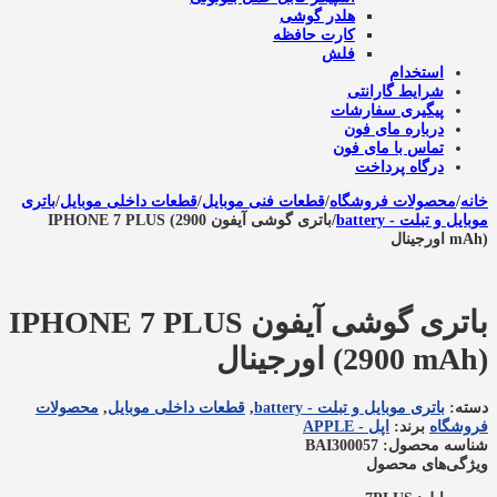
هلدر گوشی
کارت حافظه
فلش
استخدام
شرایط گارانتی
پیگیری سفارشات
درباره مای فون
تماس با مای فون
درگاه پرداخت
خانه
/
محصولات فروشگاه
/
قطعات فنی موبایل
/
قطعات داخلی موبایل
/
باتری
موبایل و تبلت - battery
/
باتری گوشی آیفون IPHONE 7 PLUS (2900
mAh) اورجینال
باتری گوشی آیفون IPHONE 7 PLUS
(2900 mAh) اورجینال
دسته:
باتری موبایل و تبلت - battery
,
قطعات داخلی موبایل
,
محصولات
فروشگاه
برند:
اپل - APPLE
شناسه محصول: BAI300057
ویژگی‌های محصول