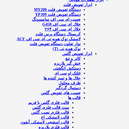
ابزار تعویض فلت
دستگاه تعویض فلت MY200
دستگاه تعویض فلت YPJ09
چسب ای سی اف سامسونگ
حلال ای سی اف G450
حلال ای سی اف ۲۶۴
کریستال دستگاه پرس فلت
لاستیک نوک هویه تی ای سی اف ACF
نوار تفلون دستگاه تعویض فلت
نوک هویه تی (T)
ابزار تعویض گلس
کاتر و تیغ
خش گیر پلاریزه
دستکش انگشتی
غلتک او سی ای
حلال ها و تمیز کننده ها
ظرف محلول
دستمال گردگیر
چسب های تعویض گلس
قالب ها
قالب فلزی گلس با فریم
ست قالب فلزی گلس
قالب فلزی نصب گلس
قالب لاستیکی اج
قالب اسفنجی لاستیکی آیفون
قالب فلزی پلاریزه