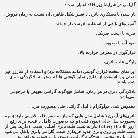
گارانتی در شرایط زیر فاقد اعتبار است:
باز شدن یا دستکاری باتری یا تغییر شکل ظاهری آن نسبت به زمان فروش.
آسیب‌های ناشی از استفاده نادرست از جمله:
ضربه یا آسیب فیزیکی،
نفوذ آب یا رطوبت،
قرارگیری در معرض حرارت بالا،
پارگی فلت باتری،
ایرادهای سخت‌افزاری گوشی (مانند مشکلات برد) و استفاده از شارژر غیر
اصلی و یا استفاده از شارژر سایر گوشی ها که منجر به بادکردگی باتری
شده باشند.
بادکردگی باتری در هر زمان، شامل هیچ‌گونه گارانتی تعویض یا مرجوعی
نمی‌باشد.
مخدوش شدن هولوگرام یا لیبل گارانتی حتی به‌صورت جزئی.
باتری‌های آیفون ( شامل مدل هایی که نیاز به نصب فلت قدیمی دارند)، چه
به‌صورت سل خالی (بدون فلت) و چه به‌صورت کامل با فلت، برای رفع
ارور Battery Health نیاز به نصب فلت باتری اصلی (قدیمی) دارند، پس از
نصب فلت بر روی باتری جدید خریداری شده، گارانتی باتری باطل می‌شود
و این باتری مشمول هیچ‌گونه گارانتی تعویض یا مرجوعی نخواهد بود.