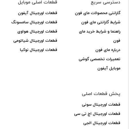
دسترسی سریع
قطعات اصلی موبایل
پارگی فلت باتری،
گارانتی محصولات مای فون
قطعات اورجینال آیفون
ایرادهای سخت‌افزاری گوشی (مانند مشکلات برد) و استفاده از
شرایط گارانتی مای فون
قطعات اورجینال سامسونگ
شارژر غیر اصلی و یا استفاده از شارژر سایر گوشی ها که منجر
راهنما و شرایط خرید مای
قطعات اورجینال هواوی
به بادکردگی باتری شده باشند.
فون
قطعات اورجینال شیائومی
بادکردگی باتری در هر زمان، شامل هیچ‌گونه گارانتی تعویض یا
درباره مای فون
قطعات اورجینال نوکیا
مرجوعی نمی‌باشد.
تعمیرات تخصصی گوشی
مخدوش شدن هولوگرام یا لیبل گارانتی حتی به‌صورت جزئی.
موبایل آیفون
باتری‌های آیفون ( شامل مدل هایی که نیاز به نصب فلت
قدیمی دارند)، چه به‌صورت سل خالی (بدون فلت) و چه
به‌صورت کامل با فلت، برای رفع ارور Battery Health نیاز به
پخش قطعات اصلی
نصب فلت باتری اصلی (قدیمی) دارند، پس از نصب فلت بر روی
قطعات اورجینال سونی
باتری جدید خریداری شده، گارانتی باتری باطل می‌شود و این
قطعات اورجینال اچ تی سی
باتری مشمول هیچ‌گونه گارانتی تعویض یا مرجوعی نخواهد بود.
قطعات اورجینال الجی
? شروط استفاده از گارانتی: