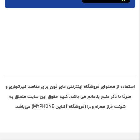
انجام خواهد شد.
? تماس با پشتیبانی:02158902
برای هماهنگی ارسال باتری یا طرح هرگونه سؤال، با شماره
09024322201 تماس بگیرید یا به واتساپ ما پیام دهید.
بهترین قیمت خرید در فروشگاه اینترنتی قطعات
گوشی موبایل و ابزار و لوازم تعمیرات گوشی
موبایل
مای فون
استفاده از محتوای فروشگاه اینترنتی مای فون برای مقاصد غیرتجاری و
صرفا با ذکر منبع بلامانع می باشد. کلیه حقوق این سایت متعلق به
شرکت فراز همراه ویرا (فروشگاه آنلاین MYPHONE) می‌باشد.