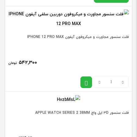
سامسو
SUNG
در حال حاضر این محصول در انبار موجود نیست و در دسترس نمی
A7
باشد.
فلت سنسور مجاورت و میکروفون آیفون IPHONE 12 PRO MAX
2018)
/
A750
۵۴۲,۳۰۰
تومان
اورجین
مشکی
فلت
طلایی
سنسور
آبی
مجاورت
عدد
و
فلت سنسور ۳D اپل واچ APPLE WATCH SERIES 2 38MM
میکروفون
آیفون