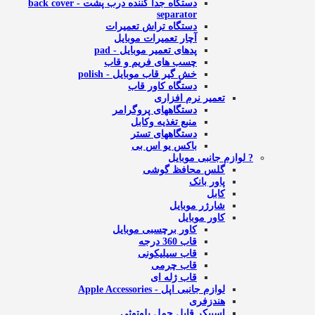
دستگاه جدا کننده درب پشت - back cover
separator
دستگاه تراش تعمیرات
آچار تعمیرات موبایل
پدهای تعمیر موبایل - pad
چسب های فریم و قاب
خش گیر قاب موبایل - polish
دستگاه کاور قاب
تعمیر نرم افزاری
دستگاههای پروگرامر
منبع تغذیه وکابل
دستگاههای تستر
باکس یو اس بی
? لوازم جانبی موبایل
گلس محافظ گوشی
پاور بانک
کابل
شارژر موبایل
کاور موبایل
کاور برچسبی موبایل
قاب 360 درجه
قاب سیلیکونی
قاب چرمی
قاب ژله ای
لوازم جانبی اپل - Apple Accessories
هندزفری
اسپیکر قابل حمل بلوتوثی