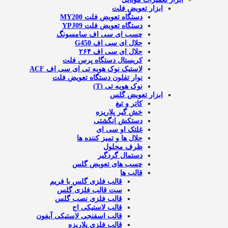
ابزار تعویض فلت
دستگاه تعویض فلت MY200
دستگاه تعویض فلت YPJ09
چسب ای سی اف سامسونگ
حلال ای سی اف G450
حلال ای سی اف ۲۶۴
کریستال دستگاه پرس فلت
لاستیک نوک هویه تی ای سی اف ACF
نوار تفلون دستگاه تعویض فلت
نوک هویه تی (T)
ابزار تعویض گلس
کاتر و تیغ
خش گیر پلاریزه
دستکش انگشتی
غلتک او سی ای
حلال ها و تمیز کننده ها
ظرف محلول
دستمال گردگیر
چسب های تعویض گلس
قالب ها
قالب فلزی گلس با فریم
ست قالب فلزی گلس
قالب فلزی نصب گلس
قالب لاستیکی اج
قالب اسفنجی لاستیکی آیفون
قالب فلزی پلاریزه