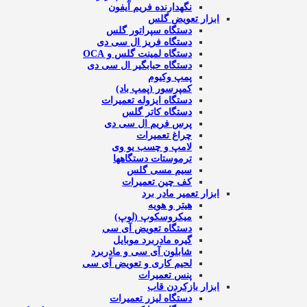
نگهدارنده فریم آیفون
ابزار تعویض گلس
دستگاه سپراتور گلس
دستگاه فریز ال سی دی
دستگاه لمینت گلس و OCA
دستگاه حبابگیر ال سی دی
پمپ وکیوم
کمپرسور (پمپ باد)
دستگاه ایزوله تعمیرات
دستگاه کاتر گلس
پرس فریم ال سی دی
چراغ تعمیرات
لامپ و چسب یو وی
ترموستات دستگاهها
سیم مسی گلس
کف چین تعمیرات
ابزار تعمیر مادر برد
هیتر و هویه
میکروسکوپ (لوپ)
دستگاه تعویض آی سی
گیره مادربرد موبایل
شابلون آی سی و مادربرد
لحیم کاری و تعویض آی سی
پنس تعمیرات
ابزار بازکردن قاب
دستگاه لیزر تعمیرات