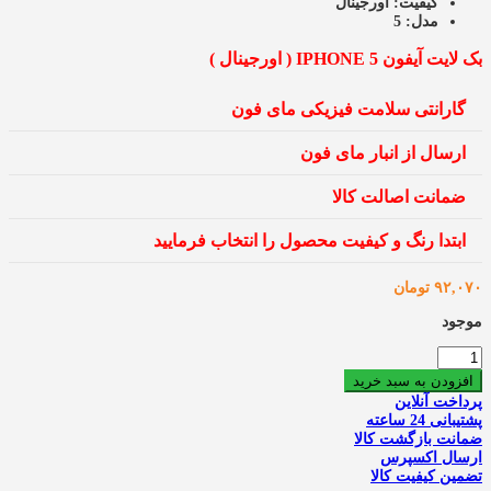
کیفیت:
اورجینال
مدل:
5
بک لایت آیفون IPHONE 5 ( اورجینال )
گارانتی سلامت فیزیکی مای فون
ارسال از انبار مای فون
ضمانت اصالت کالا
ابتدا رنگ و کیفیت محصول را انتخاب فرمایید
۹۲,۰۷۰
تومان
موجود
بک
لایت
افزودن به سبد خرید
آیفون
پرداخت آنلاین
IPHONE
پشتیبانی 24 ساعته
5
ضمانت بازگشت کالا
اورجینال
ارسال اکسپرس
عدد
تضمین کیفیت کالا