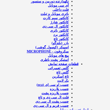
نگهدارنده دوربین و سنسور
آی سی موبایل
فلت داخلی
باتری موبایل و تبلت
کانکتور سیم کارت
کانکتور شارژ
کانکتور ال سی دی
کانکتور باتری
کانکتور برد
کانکتور تاچ
بازر (بلندگو)
اسپیکر (کپسول گوشی)
میکروفون - MICROPHONE
پیچ های موبایل
استیکر پشت باطری
قطعات صفحه نمایش
گلس تعمیراتی
گلس تاچ
تاچ اسکرین
بک لایت
چسب او سی ای (oca)
چسب پلاریزه
چسب پلاریزه پشت
فلت ال سی دی و تاچ
چسب پشت ال سی دی
چسب فریم و ال سی دی
ابزار تعمیرات موبایل