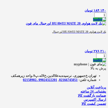
اورجینال
عدد
۱۸۴,۱۴۰
تومان
بک
لایت
گوشی
آنر
HONOR
بك لایت هواوی HUAWEI MATE 20 اورجينال
9X
اورجینال
عدد
۲۷۶,۲۱۰
تومان
بك
لایت
هواوی
HUAWEI
پرش به بالا
MATE
20
تهران،خ‌جمهوری، نرسیده‌به‌علاالدین،‌خ‌لاله،‌پ9،واحد زیرهمکف
اورجينال
شماره تلفن:
02166745051‌
,
09024322201 ،02158902
عدد
پرداخت آنلاین
پشتیبانی 24 ساعته
ضمانت بازگشت کالا
ارسال اکسپرس
تضمین کیفیت کالا