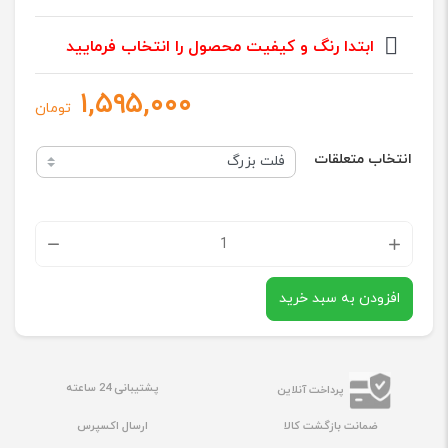
ابتدا رنگ و کیفیت محصول را انتخاب فرمایید
۱,۵۹۵,۰۰۰
تومان
انتخاب متعلقات
تاچ
ال
افزودن به سبد خرید
سی
دی
گوشی
پشتیبانی 24 ساعته
پرداخت آنلاین
موبایل
ضمانت بازگشت کالا
ارسال اکسپرس
سامسو