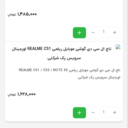
سامسونگ
MAX
۱,۴۸۵,۰۰۰
SAMSUNG
تومان
اورجین
A13
عدد
تاچ
(4G)
ال
/
سی
A135
دی
,
گوشی
A23
تاچ ال سی دی گوشی موبایل ریلمی REALME C51 / C53 / NOTE 50
موبایل
اورجینال سرویس پک شرکتی
(4G)
سامسونگ
/
۱,۶۲۸,۰۰۰
SAMSUNG
تومان
A235
A04S
,
تاچ
/
M33
ال
A047
(5G)