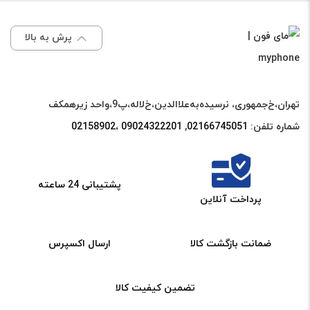
سی
اورجینال
/
دی
سرویس
M336
پرش به بالا
گوشی
پک
,
موبایل
شرکتی
M23
ریلمی
مشکی
(5G)
تهران،خ‌جمهوری، نرسیده‌به‌علاالدین،‌خ‌لاله،‌پ9،واحد زیرهمکف
REALME
عدد
/
شماره تلفن:
02166745051‌
,
09024322201 ،02158902
C51
M236
/
CSOT
C53
پشتیبانی 24 ساعته
اورجینال
پرداخت آنلاین
/
سرویس
NOTE
پک
ضمانت بازگشت کالا
ارسال اکسپرس
50
شرکتی
اورجینال
مشکی
تضمین کیفیت کالا
سرویس
عدد