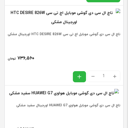
گوشی
موبایل
در حال حاضر این محصول در انبار موجود نیست و در دسترس نمی
شیائو
باشد.
تاچ ال سی دی گوشی موبایل اچ تی سی HTC DESIRE 826W اورجینال مشکی
IAOMI
NOTE
12
۷۳۶,۵۶۰
تومان
PRO
(5G)
تاچ
/
ال
NOTE
سی
12
دی
تاچ ال سی دی گوشی موبایل هواوی HUAWEI G7 اورجینال سفید مشکی
PRO
گوشی
PLUS
موبایل
/