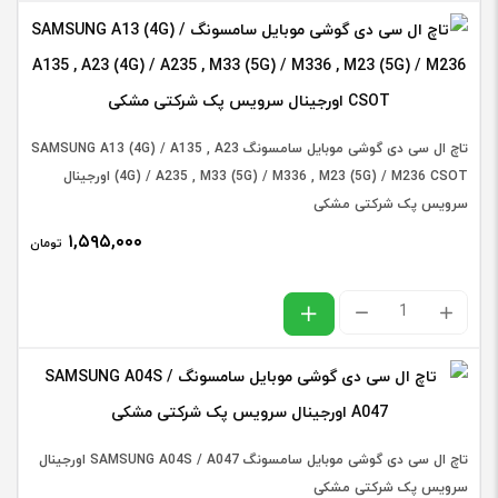
کیفیت
تاچ ال سی دی گوشی موبایل سامسونگ SAMSUNG A13 (4G) / A135 , A23
تاچ
(4G) / A235 , M33 (5G) / M336 , M23 (5G) / M236 CSOT اورجینال
سرویس پک شرکتی مشکی
ال
افزودن به سبد خرید
۱,۵۹۵,۰۰۰
تومان
سی
دی
تاچ
گوشی
ال
موبایل
سی
آیفون
دی
PHONE
گوشی
12
تاچ ال سی دی گوشی موبایل سامسونگ SAMSUNG A04S / A047 اورجینال
موبایل
سرویس پک شرکتی مشکی
PRO