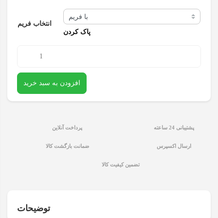
انتخاب فریم
پاک کردن
تاچ
ال
افزودن به سبد خرید
سی
دی
گوشی
پشتیبانی 24 ساعته
پرداخت آنلاین
موبایل
هواوی
ارسال اکسپرس
ضمانت بازگشت کالا
HUAWEI
تضمین کیفیت کالا
NOVA
Y70
توضیحات
اورجینال