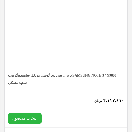
ال
افزودن به سبد خرید
سی
دی
گوشی
موبایل
شیائومی
XIAOMI
REDMI
تاچ ال سی دی گوشی موبایل سامسونگ نوت SAMSUNG NOTE 3 / N9000
10
سفید مشکی
/
10
۲,۱۱۷,۶۱۰
تومان
PRIME
انتخاب محصول
اورجینال
مشکی