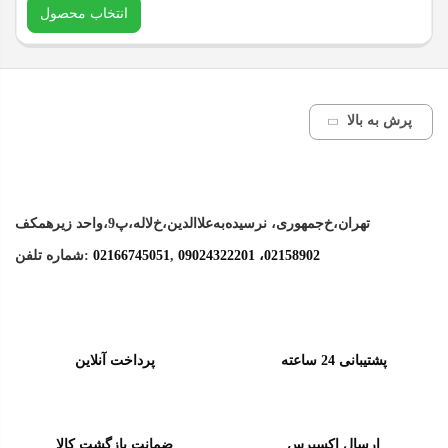
انتخاب محصول
در حال حاضر این محصول در انبار موجود نیست و در دسترس نمی
باشد.
پرش به بالا
تهران،خ‌جمهوری، نرسیده‌به‌علاالدین،‌خ‌لاله،‌پ9،واحد زیرهمکف
09024322201 ،02158902
,
02166745051‌
شماره تلفن:
پشتیبانی 24 ساعته
پرداخت آنلاین
ارسال اکسپرس
ضمانت بازگشت کالا