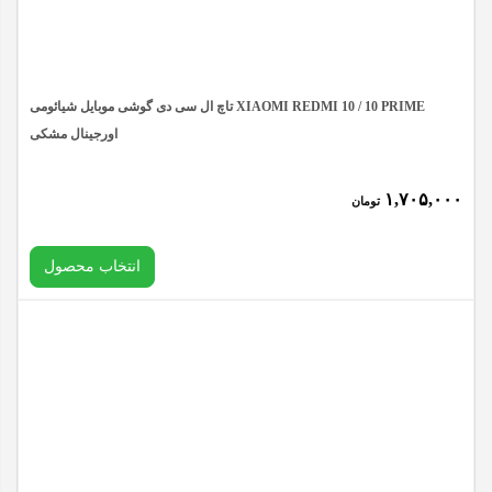
گوشی
موبایل
سامسونگ
تاچ ال سی دی گوشی موبایل شیائومی XIAOMI REDMI 10 / 10 PRIME
SAMSUNG
اورجینال مشکی
A7
۱,۷۰۵,۰۰۰
تومان
2018
/
انتخاب محصول
A750
مشکی
عدد
کیفیت
پاک کردن
تاچ