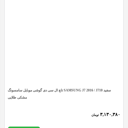
سامسونگ
SAMSUNG
TAB
A10.1
(2019)
/
T515
/
T510
اورجینال
تاچ ال سی دی گوشی موبایل سامسونگ SAMSUNG J7 2016 / J710 سفید
عدد
مشکی طلایی
۳,۱۳۰,۳۸۰
تومان