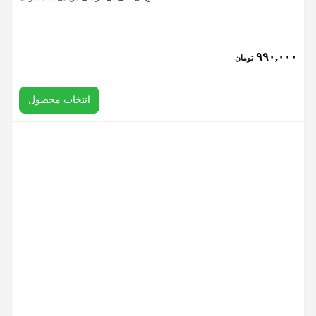
موبایل
سامسونگ
۹۹۰,۰۰۰
تومان
SAMSUNG
A53
انتخاب محصول
(5G)
/
A536
کیفیت
عدد
انتخاب متعلقات
پاک کردن
تاچ
ال