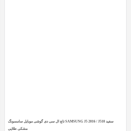
عدد
در حال حاضر این محصول در انبار موجود نیست و در دسترس نمی
باشد.
تاچ ال سی دی گوشی موبایل سامسونگ SAMSUNG J5 2016 / J510 سفید
مشکی طلایی