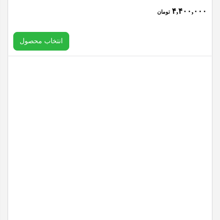
۴,۴۰۰,۰۰۰
تومان
CORE
گوشی موبایل و ابزار و لوازم تعمیرات گوشی
/
مای فون
موبایل
انتخاب محصول
A032
اورجینال
سرویس
کیفیت
پک
شرکتی
انتخاب فریم
عدد
پاک کردن
تاچ
ال
افزودن به سبد خرید
سی
دی