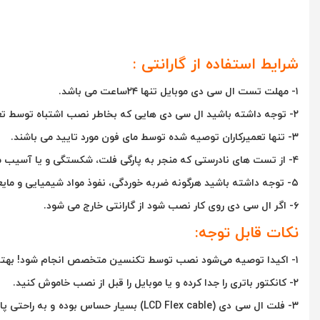
شرایط استفاده از گارانتی :
۱- مهلت تست ال سی دی موبایل تنها ۲۴ساعت می باشد.
۲- توجه داشته باشید ال سی دی هایی که بخاطر نصب اشتباه توسط تعمیرکاران تایید نشده توسط مای فون و یا افراد متفرقه در حین تعویض، دچار شکستی و یا پارگی فلت شده اند، مرجوع نخواهند شد.
۳- تنها تعمیرکاران توصیه شده توسط مای فون مورد تایید می باشند.
۴- از تست های نادرستی که منجر به پارگی فلت، شکستگی و یا آسیب محل اتصال فلت به ال سی دی می شوند جدا خودداری کنید.
۵- توجه داشته باشید هرگونه ضربه خوردگی، نفوذ مواد شیمیایی و مایعات ،فشار، مخدوش شدن لیبل گارانتی و خارج شدن از حالت اولیه، ال سی دی را از حالت گارانتی تعویض خارج خواهد کرد.
۶- اگر ال سی دی روی کار نصب شود از گارانتی خارج می شود
.
نکات قابل توجه:
۱- اکیدا توصیه می‌شود نصب توسط تکنسین متخصص انجام شود! بهتر است به یک تعمیرکار حرفه‌ای مراجعه کنید. شما می‌توانید نصب ال سی دی خود را در کمترین زمان و با بالاترین کیفیت از مای فون بخواهید.
۲- کانکتور باتری را جدا کرده و یا موبایل را قبل از نصب خاموش کنید.
۳- فلت ال سی دی (LCD Flex cable) بسیا