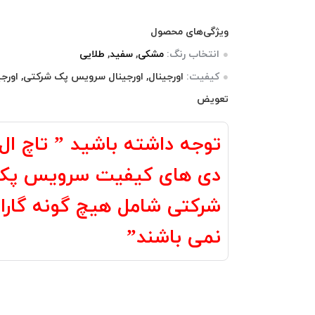
3
امتیازدهی
5.00
از 5
در
ویژگی‌های محصول
امتیازدهی
مشتری
انتخاب رنگ:
مشکی
,
سفید
,
طلایی
کیفیت:
اورجینال, اورجینال سرویس پک شرکتی, اورج
تعویض
توجه داشته باشید ” تاچ ا
دی های کیفیت سرویس پک
شرکتی شامل هیچ گونه گارا
نمی باشند”