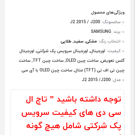
3
امتیازدهی
4.67
از 5
در
ویژگی‌های محصول
امتیازدهی
مشتری
سامسونگ:
J2 2015 / J200
برند:
SAMSUNG
انتخاب رنگ:
مشکی
,
سفید
,
طلایی
کیفیت:
اورجینال, اورجینال سرویس پک شرکتی, اورجینال
گلس تعویض, ساخت چین OLED, ساخت چین TFT, ساخت
چین تی اف تی (TFT) متال, ساخت چین OLED با آی سی
مدل:
J2 2015 /J200
توجه داشته باشید ” تاچ ال
سی دی های کیفیت سرویس
پک شرکتی شامل هیچ گونه