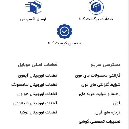
تاچ و ال سی دی دست دوم j2
E135
galaxy s1
اورجینال
ضمانت بازگشت کالا
ارسال اکسپرس
samsung s1
سرویس
سامسونگ j200
پک
j22015
تضمین کیفیت کالا
شرکتی
تاچ j2
مشکی
تاچ ال سی دی j2 tft
عدد
دسترسی سریع
قطعات اصلی موبایل
گوشی j2
گارانتی محصولات مای فون
قطعات اورجینال آیفون
cuadro pandora de john william waterhouse
شرایط گارانتی مای فون
قطعات اورجینال سامسونگ
j200 samsung
راهنما و شرایط خرید مای
قطعات اورجینال هواوی
بهترین قیمت خرید در فروشگاه اینترنتی قطعات
فون
قطعات اورجینال شیائومی
درباره مای فون
قطعات اورجینال نوکیا
گوشی موبایل و ابزار و لوازم تعمیرات گوشی
تعمیرات تخصصی گوشی
موبایل
مای فون