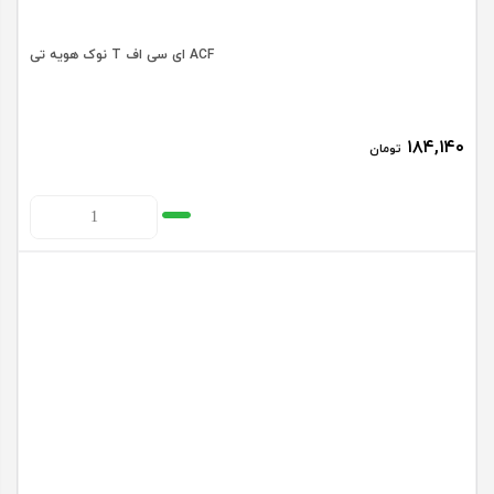
نوک هویه تی T ای سی اف ACF
۱۸۴,۱۴۰
تومان
نوک
هویه
تی
T
ای
سی
اف
ACF