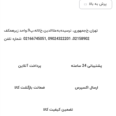
پرش به بالا
کریستال
تهران،خ‌جمهوری، نرسیده‌به‌علاالدین،‌خ‌لاله،‌پ9،واحد زیرهمکف
دستگاه
09024322201 ،02158902
,
02166745051‌
شماره تلفن:
افزودن به سبد خرید
پرس
فلت
عدد
پشتیبانی 24 ساعته
پرداخت آنلاین
ارسال اکسپرس
ضمانت بازگشت کالا
تضمین کیفیت کالا