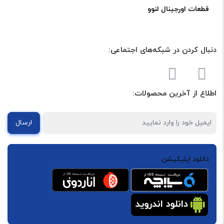
قطعات اورجینال لنوو
اصلا نریخته بود
5
کاربر
–
1400-05-09
–
دنبال کردن در شبکه‌های اجتماعی:
برای پاسخ دادن وارد شوید
حجم بیشتر هم موجود میکنید؟
اطلاع از آخرین محصولات:
5
مشتری
–
1400-08-23
–
ارسال
برای پاسخ دادن وارد شوید
دانلود اپلیکیشن
قدرت پاک کنندگی این مثل حلال450 هست؟
این حلال رنگش سفیده یا زرد؟
دیدگاه خود را بنویسید