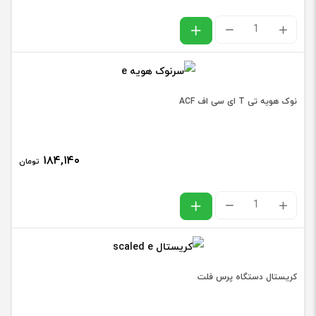
نوار
تفلون
دستگاه
تعویض
نوک هویه تی T ای سی اف ACF
فلت
عدد
۱۸۴,۱۴۰
تومان
نوک
هویه
تی
T
کریستال دستگاه پرس فلت
ای
سی