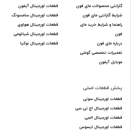
ارسالش و قیمتش
گارانتی محصولات مای فون
قطعات اورجینال آیفون
عااااااااااااااااااااااااااااااااااااالی بودن حتی یک
شرایط گارانتی مای فون
قطعات اورجینال سامسونگ
قطره هم نریخته بود
راهنما و شرایط خرید مای
قطعات اورجینال هواوی
فون
قطعات اورجینال شیائومی
الهه عباس آبادی
–
1400-04-21
–
درباره مای فون
قطعات اورجینال نوکیا
برای پاسخ دادن وارد شوید
تعمیرات تخصصی گوشی
موبایل آیفون
سلام وقت بخیر.
خوشحالیم که از کیفیت حلال چسب
ای سی اف مایفون راضی بودید.
پخش قطعات اصلی
قطعات اورجینال سونی
5
کاربر
–
1400-05-09
–
قطعات اورجینال اچ تی سی
برای پاسخ دادن وارد شوید
قطعات اورجینال الجی
قطعات اورجینال ایسوس
ارسالتون خلی عالی هستش تمیز دستم رسید