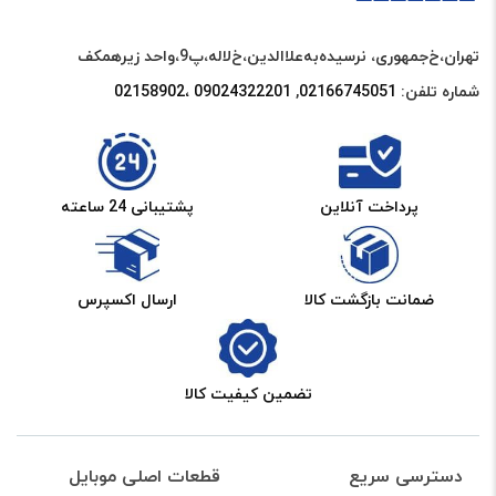
بدی میدن و طبیعیه ولی این دیگه تا مغزو
bitly
سوراخ میکنه? هیچوقت فکر نمیکردم اسید
تهران،خ‌جمهوری، نرسیده‌به‌علاالدین،‌خ‌لاله،‌پ9،واحد زیرهمکف
اینجوری بو بده
شماره تلفن:
02166745051‌
,
09024322201 ،02158902
الهه عباس آبادی
–
1400-04-17
–
برای پاسخ دادن وارد شوید
پرداخت آنلاین
پشتیبانی 24 ساعته
سلام وقت بخیر.
بله حلال چسب ای سی اف همینطوره
ضمانت بازگشت کالا
ارسال اکسپرس
5
نسترن چرخ تاب
–
1400-04-20
–
تضمین کیفیت کالا
برای پاسخ دادن وارد شوید
من واسه مغازم چند تا خریدم هم خودش هم
دسترسی سریع
قطعات اصلی موبایل