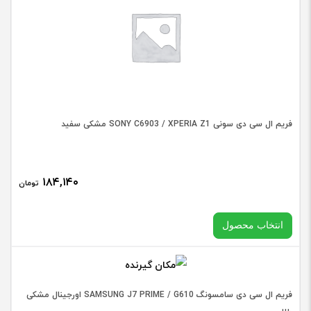
دی
آیفون
IPHONE
X
اورجینال
مشکی
فریم ال سی دی سونی SONY C6903 / XPERIA Z1 مشکی سفید
عدد
۱۸۴,۱۴۰
تومان
انتخاب محصول
انتخاب رنگ
فریم ال سی دی سامسونگ SAMSUNG J7 PRIME / G610 اورجینال مشکی