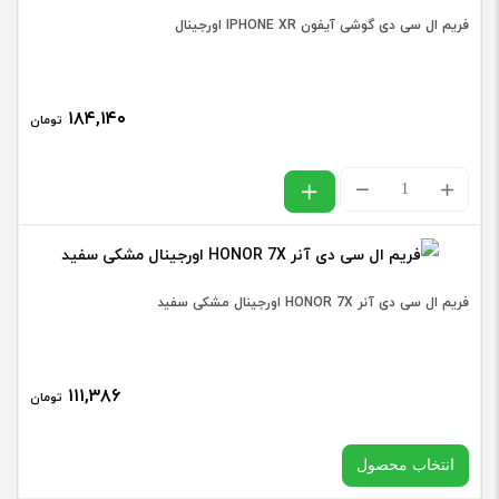
عدد
دی
فریم ال سی دی گوشی آیفون IPHONE XR اورجینال
سونی
SONY
۱۸۴,۱۴۰
LT25I
تومان
/
فریم
XPERIA
ال
V
سی
اورجینال
دی
مشکی
فریم ال سی دی آنر HONOR 7X اورجینال مشکی سفید
گوشی
عدد
آیفون
۱۱۱,۳۸۶
IPHONE
تومان
XR
انتخاب محصول
اورجینال