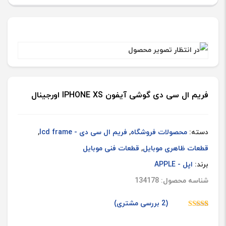
عدد
آبی
طلایی
انتخاب رنگ
عدد
فریم
فریم ال سی دی گوشی آیفون IPHONE XS اورجینال
ال
افزودن به سبد خرید
سی
دسته:
محصولات فروشگاه
,
فریم ال سی دی - lcd frame
,
دی
قطعات ظاهری موبایل
,
قطعات فنی موبایل
سامسو
برند:
اپل - APPLE
SUNG
شناسه محصول: 134178
S3
NEO
(
2
بررسی مشتری)
/
2
امتیازدهی
5.00
از 5 در