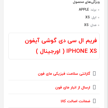
امتیازدهی
I9300I
ویژگی‌های محصول
مشتری
آبی
برند:
APPLE
سفید
اپل:
XS
مشکی
مدل:
XS
عدد
فریم ال سی دی گوشی آیفون
IPHONE XS ( اورجینال )
گارانتی سلامت فیزیکی مای فون
ارسال از انبار مای فون
ضمانت اصالت کالا