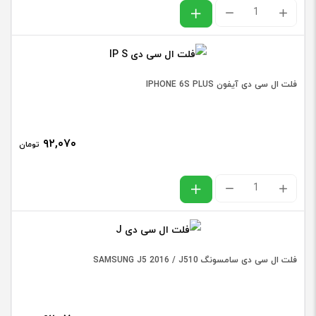
فلت
ال
سی
دی
فلت ال سی دی آیفون IPHONE 6S PLUS
شیائومی
XIAOMI
۹۲,۰۷۰
POCO
تومان
F4
فلت
اورجینال
ال
عدد
سی
دی
فلت ال سی دی سامسونگ SAMSUNG J5 2016 / J510
آیفون
IPHONE