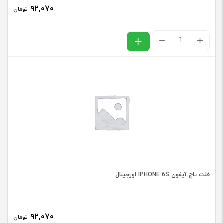
۹۲,۰۷۰
تومان
فلت
ال
سی
دی
سامسونگ
SAMSUNG
J7
CORE
/
فلت تاچ آیفون IPHONE 6S اورجینال
J701
عدد
۹۲,۰۷۰
تومان