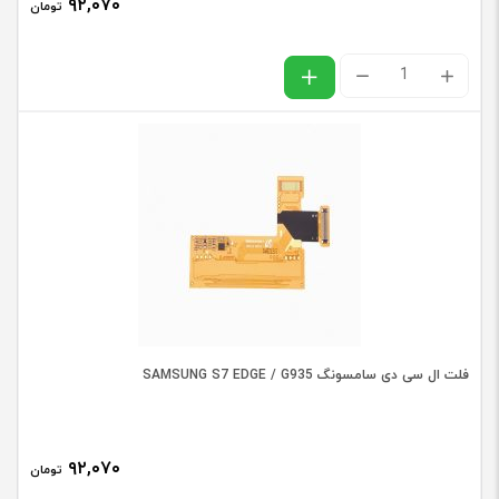
۹۲,۰۷۰
6S
تومان
PLUS
فلت
عدد
ال
سی
دی
سامسونگ
SAMSUNG
J5
2016
/
فلت ال سی دی سامسونگ SAMSUNG S7 EDGE / G935
J510
عدد
۹۲,۰۷۰
تومان