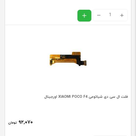
فلت
تاچ
آیفون
IPHONE
6S
اورجینال
عدد
فلت ال سی دی شیائومی XIAOMI POCO F4 اورجینال
۹۲,۰۷۰
تومان