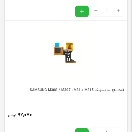
فلت
ال
سی
دی
سامسونگ
SAMSUNG
S7
EDGE
/
فلت تاچ سامسونگ SAMSUNG M30S / M307 ، M31 / M315
G935
عدد
۹۲,۰۷۰
تومان