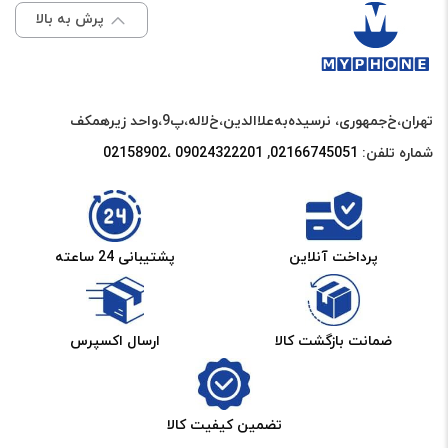
SAMSUNG
پرش به بالا
J5
2016
/
تهران،خ‌جمهوری، نرسیده‌به‌علاالدین،‌خ‌لاله،‌پ9،واحد زیرهمکف
J510
شماره تلفن:
02166745051‌
,
09024322201 ،02158902
عدد
پرداخت آنلاین
پشتیبانی 24 ساعته
ضمانت بازگشت کالا
ارسال اکسپرس
تضمین کیفیت کالا