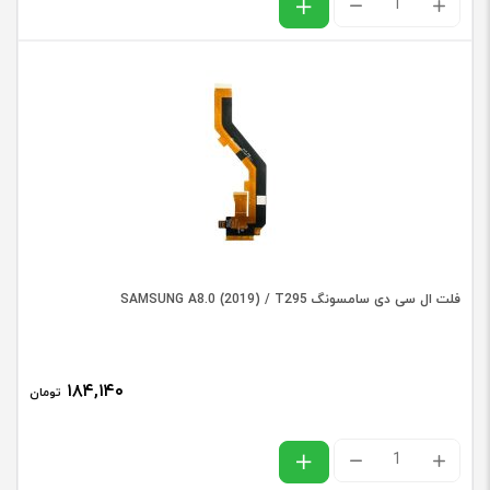
فلت
تاچ
سامسونگ
SAMSUNG
M30S
/
M307
،
M31
فلت ال سی دی سامسونگ SAMSUNG A8.0 (2019) / T295
/
M315
عدد
۱۸۴,۱۴۰
تومان
فلت