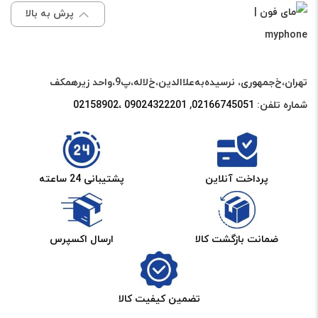
SAMSUNG
عدد
پرش به بالا
A80
/
A805
تهران،خ‌جمهوری، نرسیده‌به‌علاالدین،‌خ‌لاله،‌پ9،واحد زیرهمکف
اورجینال
شماره تلفن:
02166745051‌
,
09024322201 ،02158902
عدد
پرداخت آنلاین
پشتیبانی 24 ساعته
ضمانت بازگشت کالا
ارسال اکسپرس
تضمین کیفیت کالا