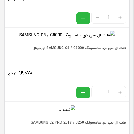
A8
فلت
2015
تاچ
/
سامسونگ
A800
SAMSUNG
ورژن
فلت ال سی دی سامسونگ SAMSUNG C8 / C8000 اورجینال
J1
2/1
ACE
،
۹۲,۰۷۰
/
تومان
2/2
J110
،
فلت
عدد
0/1
ال
عدد
سی
دی
فلت ال سی دی سامسونگ SAMSUNG J2 PRO 2018 / J250
سامسونگ