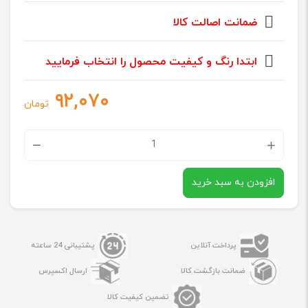
ضمانت اصالت کالا
ابتدا رنگ و کیفیت محصول را انتخاب فرمایید
۹۲,۰۷۰
تومان
فلت
تاچ
افزودن به سبد خرید
سامسو
SUNG
A7
پرداخت آنلاین
پشتیبانی 24 ساعته
2017
/
ضمانت بازگشت کالا
ارسال اکسپرس
A720
تضمین کیفیت کالا