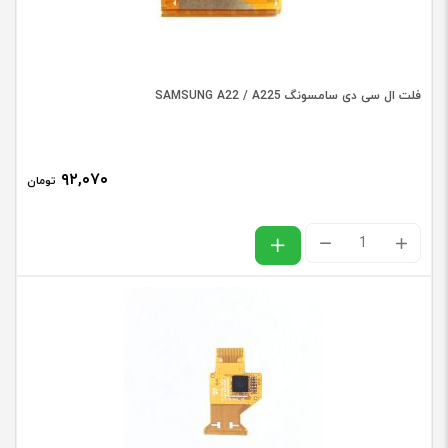
A5
2016
/
فلت ال سی دی سامسونگ SAMSUNG A22 / A225
A510
عدد
۹۲,۰۷۰
تومان
فلت
ال
سی
دی
سامسونگ
SAMSUNG
A22