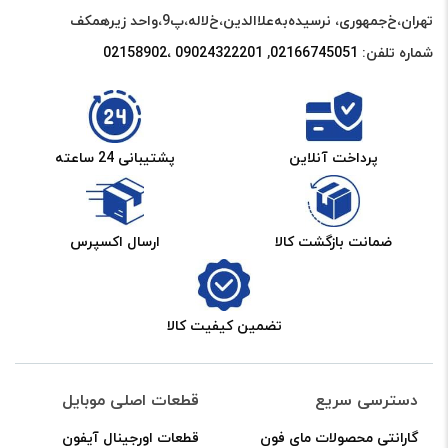
تهران،خ‌جمهوری، نرسیده‌به‌علاالدین،‌خ‌لاله،‌پ9،واحد زیرهمکف
شماره تلفن:
02166745051‌
,
09024322201 ،02158902
پرداخت آنلاین
پشتیبانی 24 ساعته
ضمانت بازگشت کالا
ارسال اکسپرس
تضمین کیفیت کالا
دسترسی سریع
قطعات اصلی موبایل
گارانتی محصولات مای فون
قطعات اورجینال آیفون