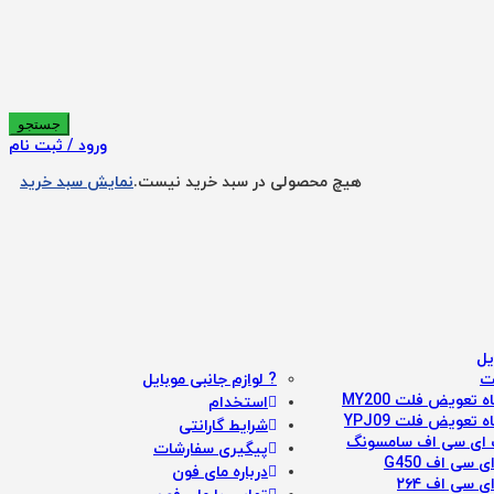
ورود / ثبت نام
هیچ محصولی در سبد خرید نیست.
نمایش سبد خرید
یل
ت
? لوازم جانبی موبایل
 تعویض فلت MY200
استخدام
 تعویض فلت YPJ09
شرایط گارانتی
ای سی اف سامسونگ
پیگیری سفارشات
ی سی اف G450
درباره مای فون
ی سی اف ۲۶۴