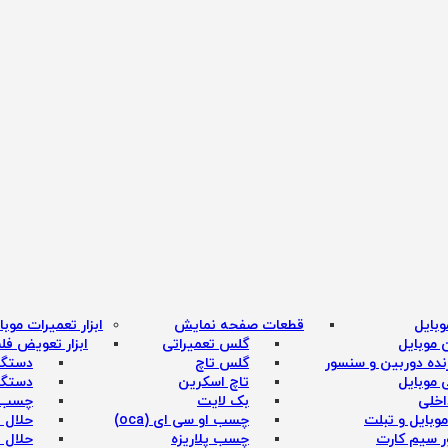
بایل
قطعات صفحه نمایش
ابزار تعمیرات موبا
 موبایل
گلس تعمیراتی
ابزار تعویض فل
نده دوربین و سنسور
گلس تاچ
دستگاه
موبایل
تاچ اسکرین
دستگاه
اخلی
بک لایت
چسب 
موبایل و تبلت
چسب او سی ای (oca)
حلال ا
ر سیم کارت
چسب پلاریزه
حلال ا