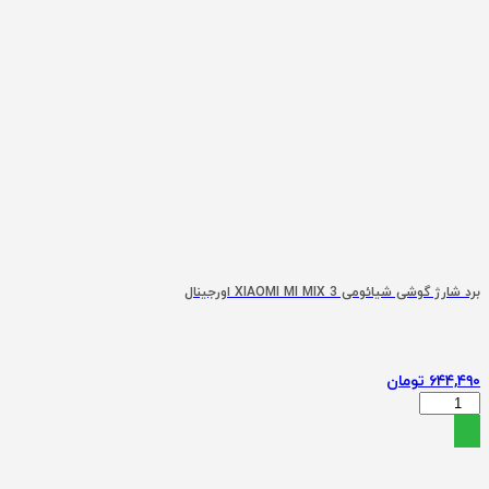
برد شارژ گوشی شیائومی XIAOMI MI MIX 3 اورجینال
۶۴۴,۴۹۰
تومان
برد
شارژ
گوشی
شیائومی
XIAOMI