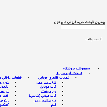
بهترین قیمت خرید فروش مای فون
جستجو
برای:
0 محصولات
محصولات فروشگاه
قطعات فنی موبایل
قطعات ظاهری موبایل
قطعات داخلی مو
تاچ ال سی دی
دوربین
قاب موبایل
نگهدار
درب پشت
آی سی 
قاب میانی (شاسی)
فلت د
فریم ال سی دی
باتری 
قلم
کانکتو