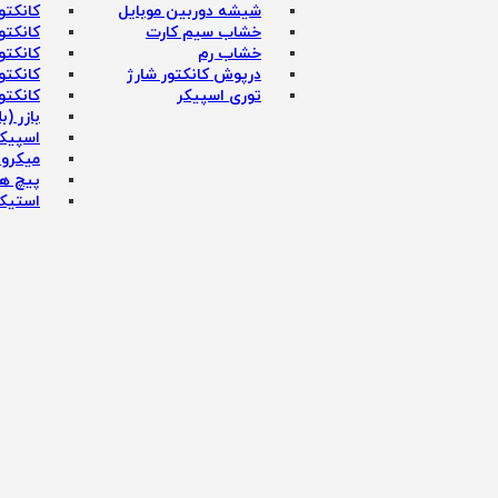
شیشه دوربین موبایل
کانکتو
خشاب سیم کارت
کانکتو
خشاب رم
کانکتو
درپوش کانکتور شارژ
کانکتور
توری اسپیکر
کانکتو
بازر (ب
اسپیک
میکروفون - 
پیچ ها
استیک