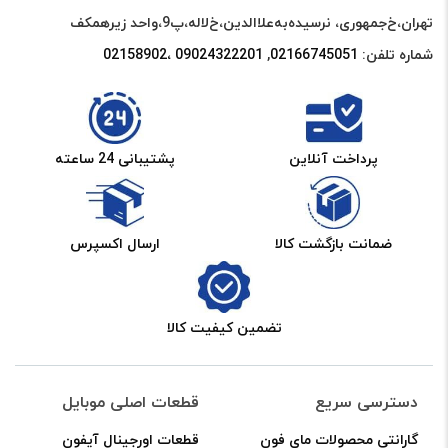
تهران،خ‌جمهوری، نرسیده‌به‌علاالدین،‌خ‌لاله،‌پ9،واحد زیرهمکف
شماره تلفن:
02166745051‌
,
09024322201 ،02158902
پرداخت آنلاین
پشتیبانی 24 ساعته
ضمانت بازگشت کالا
ارسال اکسپرس
تضمین کیفیت کالا
دسترسی سریع
قطعات اصلی موبایل
گارانتی محصولات مای فون
قطعات اورجینال آیفون