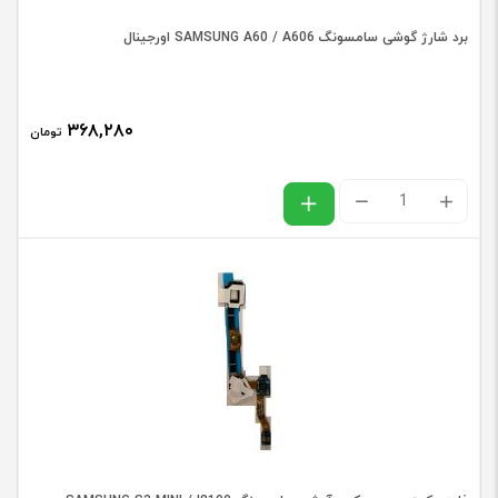
برد شارژ گوشی سامسونگ SAMSUNG A60 / A606 اورجینال
۳۶۸,۲۸۰
تومان
برد
شارژ
گوشی
سامسونگ
SAMSUNG
A60
/
A606
اورجینال