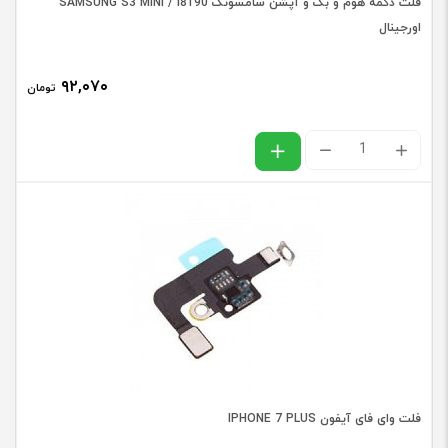
فلت دکمه هوم و بک و آپشن سامسونگ SAMSUNG S3 MINI / I8190
عدد
اورجینال
۹۲,۰۷۰
تومان
فلت
دکمه
هوم
و
بک
و
آپشن
سامسونگ
SAMSUNG
فلت وای فای آیفون IPHONE 7 PLUS
S3