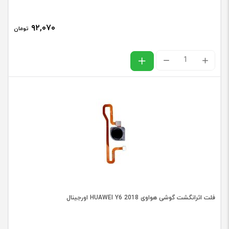
MINI
/
۹۲,۰۷۰
تومان
I8190
اورجینال
فلت
عدد
وای
فای
آیفون
IPHONE
7
PLUS
عدد
فلت اثرانگشت گوشی هواوی HUAWEI Y6 2018 اورجینال