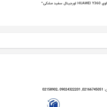
مشکی”
ن:
02166745051‌
,
09024322201 ،02158902