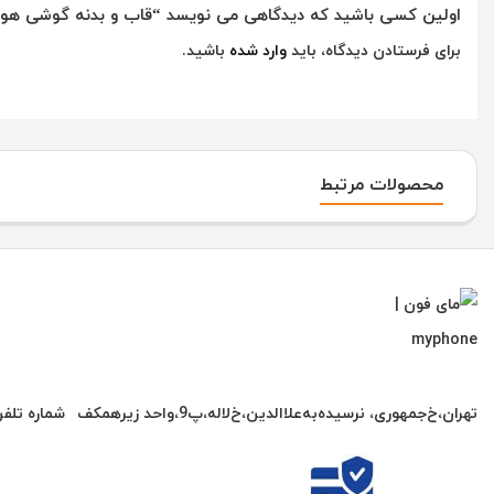
اولین کسی باشید که دیدگاهی می نویسد “قاب و بدنه گوشی هواوی HUAWEI Y360 اورجینال سفید 
برای فرستادن دیدگاه، باید
وارد شده
باشید.
محصولات مرتبط
تهران،خ‌جمهوری، نرسیده‌به‌علاالدین،‌خ‌لاله،‌پ9،واحد زیرهمکف
شماره تلف