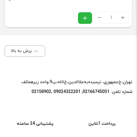
نوار
تفلون
دستگاه
تعویض
پرش به بالا
فلت
عدد
تهران،خ‌جمهوری، نرسیده‌به‌علاالدین،‌خ‌لاله،‌پ9،واحد زیرهمکف
شماره تلفن:
02166745051‌
,
09024322201 ،02158902
پرداخت آنلاین
پشتیبانی 24 ساعته