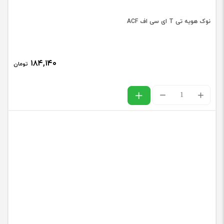
نوک هویه تی T ای سی اف ACF
۱۸۴,۱۴۰
تومان
نوک
هویه
تی
T
ای
سی
اف
ACF
عدد