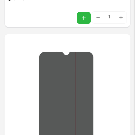
چسب
پلاریزه
پشت
آینه
ای
سامسونگ
SAMSUNG
A11
/
A115
عدد