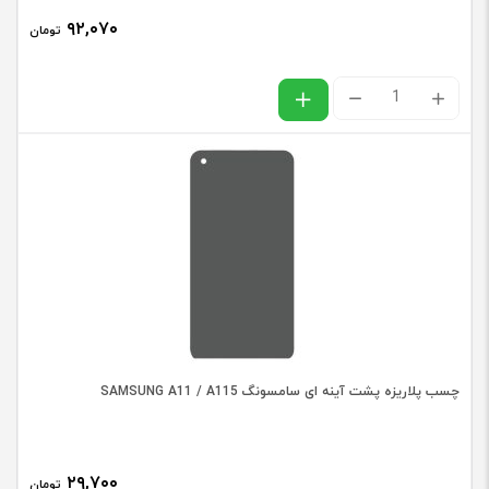
۹۲,۰۷۰
تومان
چسب
پلاریزه
پشت
آینه
ای
سامسونگ
SAMSUNG
J5
PRIME
چسب پلاریزه پشت آینه ای سامسونگ SAMSUNG A11 / A115
/
G570
عدد
۲۹,۷۰۰
تومان