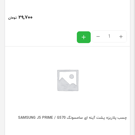
J415
,
۲۹,۷۰۰
تومان
J6
PLUS
چسب
/
پلاریزه
J610
پشت
عدد
آینه
ای
سامسونگ
SAMSUNG
A01
/
چسب پلاریزه پشت آینه ای سامسونگ SAMSUNG J5 PRIME / G570
A015
عدد