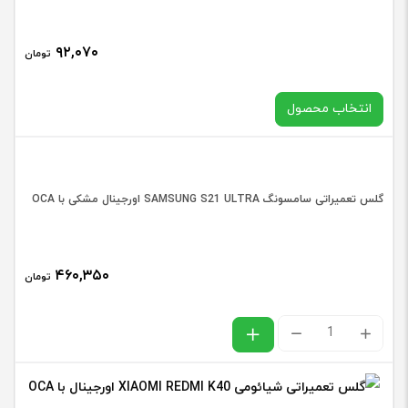
12
PRO
۹۲,۰۷۰
تومان
MAX
اورجین
انتخاب محصول
عدد
در حال حاضر این محصول در انبار موجود نیست و در دسترس نمی
گلس تعمیراتی سامسونگ SAMSUNG S21 ULTRA اورجینال مشکی با OCA
باشد.
۴۶۰,۳۵۰
تومان
گلس
تعمیراتی
سامسونگ