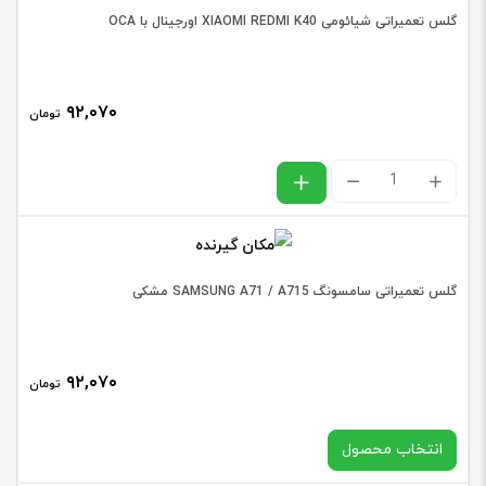
SAMSUNG
گلس تعمیراتی شیائومی XIAOMI REDMI K40 اورجینال با OCA
S21
ULTRA
۹۲,۰۷۰
اورجینال
تومان
مشکی
گلس
با
تعمیراتی
OCA
شیائومی
عدد
XIAOMI
‫گلس تعمیراتی سامسونگ SAMSUNG A71 / A715 مشکی‬
REDMI
K40
۹۲,۰۷۰
اورجینال
تومان
با
انتخاب محصول
OCA