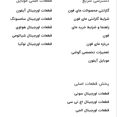
دسترسی سریع
قطعات اصلی موبایل
رنگ:
[مشکی]
گارانتی محصولات مای فون
قطعات اورجینال آیفون
شرایط گارانتی مای فون
قطعات اورجینال سامسونگ
بهترین قیمت خرید در فروشگاه اینترنتی قطعات
راهنما و شرایط خرید مای
قطعات اورجینال هواوی
گوشی موبایل و ابزار و لوازم تعمیرات گوشی
فون
قطعات اورجینال شیائومی
درباره مای فون
قطعات اورجینال نوکیا
موبایل
مای فون
تعمیرات تخصصی گوشی
موبایل آیفون
bitly
پخش قطعات اصلی
قطعات اورجینال سونی
قطعات اورجینال اچ تی سی
قطعات اورجینال الجی