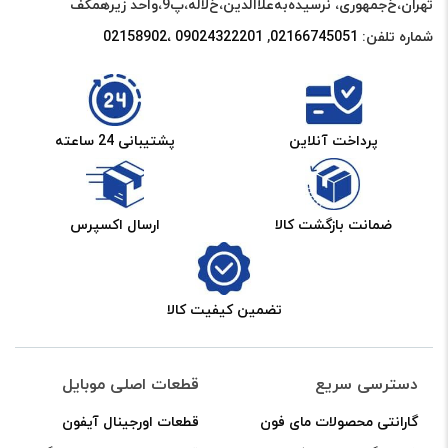
تهران،خ‌جمهوری، نرسیده‌به‌علاالدین،‌خ‌لاله،‌پ9،واحد زیرهمکف
شماره تلفن:
02166745051‌
,
09024322201 ،02158902
پرداخت آنلاین
پشتیبانی 24 ساعته
ضمانت بازگشت کالا
ارسال اکسپرس
تضمین کیفیت کالا
دسترسی سریع
قطعات اصلی موبایل
گارانتی محصولات مای فون
قطعات اورجینال آیفون