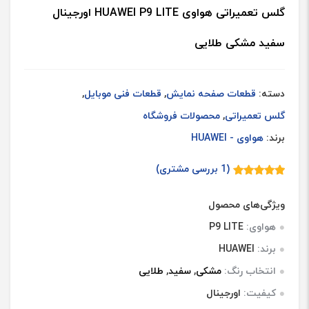
گلس تعمیراتی هواوی HUAWEI P9 LITE اورجینال
سفید مشکی طلایی
دسته:
قطعات صفحه نمایش
,
قطعات فنی موبایل
,
گلس تعمیراتی
,
محصولات فروشگاه
برند:
هواوی - HUAWEI
(
1
بررسی مشتری)
1
امتیازدهی
5.00
از 5
در
ویژگی‌های محصول
امتیازدهی
مشتری
هواوی:
P9 LITE
برند:
HUAWEI
انتخاب رنگ:
مشکی
,
سفید
,
طلایی
کیفیت:
اورجینال