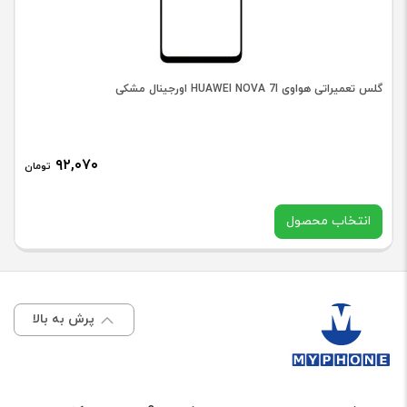
PRO
(5G)
/
گلس تعمیراتی هواوی HUAWEI NOVA 7I اورجینال مشکی
NOTE
12
PRO
۹۲,۰۷۰
تومان
PLUS
(5G)
انتخاب محصول
اورجینال
با
در حال حاضر این محصول در انبار موجود نیست و در دسترس نمی
OCA
باشد.
پرش به بالا
عدد