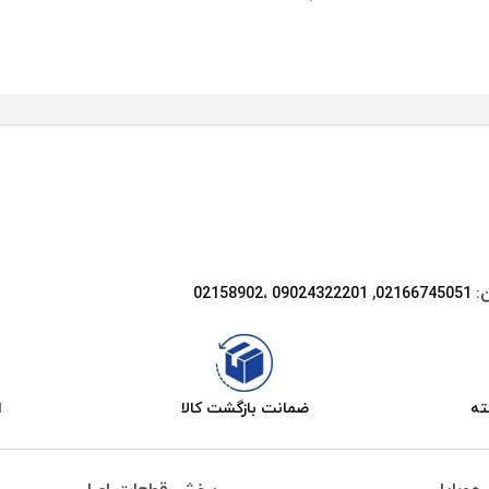
ن:
02166745051‌
,
09024322201 ،02158902
ضمانت بازگشت کالا
ا