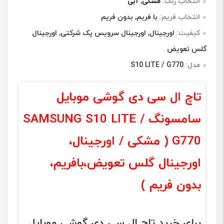
انتخاب رنگ:
مشکی
,
آبی
انتخاب فریم:
با فریم, بدون فریم
کیفیت:
اورجینال, اورجینال سرویس پک شرکتی, اورجینال
گلس تعویض
مدل:
S10 LITE / G770
‫تاچ ال سی دی گوشی موبایل
سامسونگ SAMSUNG S10 LITE /
G770 ( مشکی / اورجینال،
اورجینال گلس تعویض،بافریم،
بدون فریم )
برای خرید ‫تاچ ال سی دی گوشی موبایل