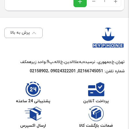
چین
ال
عدد
سی
دی
پرش به بالا
تبلت
سامسونگ
SAMSUNG
تهران،خ‌جمهوری، نرسیده‌به‌علاالدین،‌خ‌لاله،‌پ9،واحد زیرهمکف
TAB
شماره تلفن:
02166745051‌
,
09024322201 ،02158902
A10.1
(2019)
/
T515
پرداخت آنلاین
پشتیبانی 24 ساعته
/
T510
ضمانت بازگشت کالا
ارسال اکسپرس
اورجینال