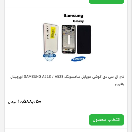
۳- فلت ال سی دی (LCD Flex cable) بسیار حساس بوده و به
راحتی پاره می‌شود. لطفاً فلت ال سی دی را در وضعیت درست
در حال حاضر این محصول در انبار موجود نیست و در دسترس نمی
قرار داده و از نبود هیچ گونه فشاری بر محل اتصال فلت به ال
باشد.
سی دی اطمینان حاصل فرمایید. در غیر این صورت ممکن است
متضرر هزینه بالایی شوید.
۴- لطفا قبل از نصب، ال سی دی را چک کنید و توجه داشته
باشید که برچسب‌های گارانتی و یا محافظ را از بین نبرید.
۵- مطمئن شوید که محل تعمیر شما از بار الکترواستاتیک
(ESD) تخلیه شده باشد.
تاچ ال سی دی گوشی موبایل سامسونگ SAMSUNG A52S / A528 اورجینال
بافریم
۶- به شدت توصیه می‌شود که ال سی دی را قبل از نصب
آزمایش کنید. اگر کار نکرد سریعا با ما تماس بگیرید. لطفاً توجه
۱۰,۵۸۸,۰۵۰
تومان
داشته باشید که ما مسئولیت هرگونه خسارت ناشی از نصب
نادرست شما را برعهده نخواهیم گرفت.
انتخاب محصول
بهترین قیمت خرید در فروشگاه اینترنتی قطعات