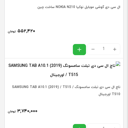
6
ال سی دی گوشی موبایل نوکیا NOKIA N210 ساخت چین
باشد.
PLUS
مشکی
۵۵۲,۴۲۰
تومان
سفید
عدد
ال
سی
دی
گوشی
موبایل
تاچ ال سی دی تبلت سامسونگ SAMSUNG TAB A10.1 (2019) / T515 /
نوکیا
T510 اورجینال
NOKIA
۳,۷۴۰,۰۰۰
N210
تومان
ساخت
تاچ