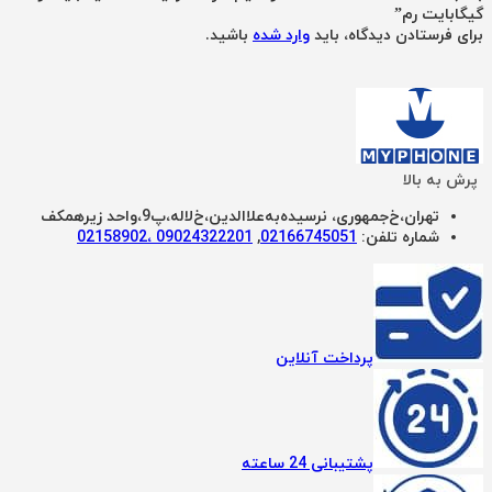
گیگابایت رم”
برای فرستادن دیدگاه، باید
وارد شده
باشید.
پرش به بالا
تهران،خ‌جمهوری، نرسیده‌به‌علاالدین،‌خ‌لاله،‌پ9،واحد زیرهمکف
شماره تلفن:
02166745051‌
,
09024322201 ،02158902
پرداخت آنلاین
پشتیبانی 24 ساعته