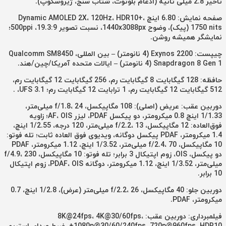
تأخیر 2.8 میلی ثانیه (ادغام بلوتوث، شتاب سنج، ژیروسکوپ).
صفحه نمایش: 6.80 اینچ Dynamic AMOLED 2X، 120Hz، HDR10+،
1750 nits (پیک)، وضوح 1440x3088px، نسبت تصویر 19.3:9، 500ppi؛
نمایشگر همیشه روشن.
چیپست: Exynos 2200 (4 نانومتر) – بین المللی، Qualcomm SM8450
Snapdragon 8 Gen 1 (4 نانومتر) – ایالات متحده آمریکا/چین/هند.
حافظه: 128 گیگابایت 8 گیگابایت رم، 256 گیگابایت 12 گیگابایت رم،
512 گیگابایت 12 گیگابایت رم، 1 ترابایت 12 گیگابایت رم؛ UFS 3.1، .
دوربین عقب: عریض (اصلی): 108 مگاپیکسل، f/1.8، 24 میلی‌متر،
1/1.33 اینچ 0.8 میکرومتر، دو پیکسل PDAF، لیزر AF، OIS؛ زاویه
فوق‌العاده: 12 مگاپیکسل، f/2.2، 13 میلی‌متر، 120 درجه، 1/2.55 اینچ،
1.4 میکرومتر، PDAF پیکسل دوگانه، ویدیوی فوق العاده ثابت؛ تله فوتو:
10 مگاپیکسل، f/2.4، 70 میلی‌متر، 1/3.52 اینچ، 1.12 میکرومتر، PDAF
دو پیکسل، OIS، زوم اپتیکال 3 برابر؛ تله فوتو: 10 مگاپیکسل، f/4.9، 230
میلی‌متر، 1/3.52 اینچ، 1.12 میکرومتر، دوگانه PDAF، OIS، زوم اپتیکال
10 برابر.
دوربین جلو: 40 مگاپیکسل، f/2.2، 26 میلی‌متر (عرض)، 1/2.8 اینچ، 0.7
میکرومتر، PDAF.
فیلمبرداری: دوربین عقب: 8K@24fps، 4K@30/60fps،