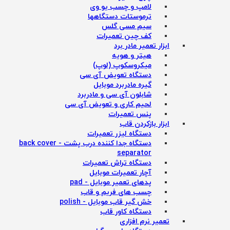
لامپ و چسب یو وی
ترموستات دستگاهها
سیم مسی گلس
کف چین تعمیرات
ابزار تعمیر مادر برد
هیتر و هویه
میکروسکوپ (لوپ)
دستگاه تعویض آی سی
گیره مادربرد موبایل
شابلون آی سی و مادربرد
لحیم کاری و تعویض آی سی
پنس تعمیرات
ابزار بازکردن قاب
دستگاه لیزر تعمیرات
دستگاه جدا کننده درب پشت - back cover
separator
دستگاه تراش تعمیرات
آچار تعمیرات موبایل
پدهای تعمیر موبایل - pad
چسب های فریم و قاب
خش گیر قاب موبایل - polish
دستگاه کاور قاب
تعمیر نرم افزاری