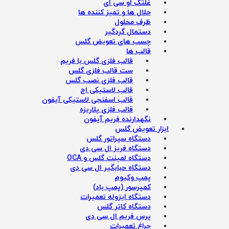
غلتک او سی ای
حلال ها و تمیز کننده ها
ظرف محلول
دستمال گردگیر
چسب های تعویض گلس
قالب ها
قالب فلزی گلس با فریم
ست قالب فلزی گلس
قالب فلزی نصب گلس
قالب لاستیکی اج
قالب اسفنجی لاستیکی آیفون
قالب فلزی پلاریزه
نگهدارنده فریم آیفون
ابزار تعویض گلس
دستگاه سپراتور گلس
دستگاه فریز ال سی دی
دستگاه لمینت گلس و OCA
دستگاه حبابگیر ال سی دی
پمپ وکیوم
کمپرسور (پمپ باد)
دستگاه ایزوله تعمیرات
دستگاه کاتر گلس
پرس فریم ال سی دی
چراغ تعمیرات