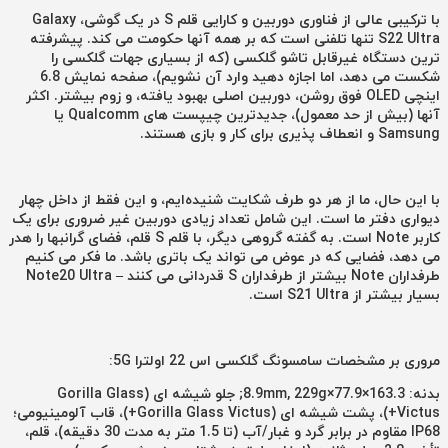
با ترکیبی عالی از فناوری دوربین و کارایی قلم S در یک گوشی،
Galaxy
S22 Ultra
تنها تلفنی است که بر همه آنها حکومت می کند. پیشرفته
ترین دستگاه غیرقابل تاشو گلکسی (که از بسیاری جهات گلکسی را
شکست می دهد، اما اجازه دهید وارد آن نشویم)، صفحه نمایش 6.8
اینچی OLED فوق روشن، دوربین اصلی بهبود یافته، و زوم بیشتر. اکثر
آنها (بیش از حد معمول)، جدیدترین چیپست های Qualcomm یا
Samsung و انعطاف پذیری برای کار و بازی هستند.
با این حال، ما از هر دو طرف شکایت شنیده‌ایم، و این فقط از داخل چهار
دیواری دفتر ما است. این شامل تعداد زیادی دوربین غیر ضروری برای یک
کاربر Note است. به گفته گروهی دیگر، با قلم S قلم، فضای گرانبها را هدر
می دهد، فضایی که در عوض می تواند یک باتری باشد. ما فکر می کنیم
طرفداران Note بیشتر از طرفداران S قدردانی می کنند – Note20 Ultra
بسیار بیشتر از S21 Ultra است.
مروری بر مشخصات
سامسونگ گلکسی اس 22 اولترا 5G:
بدنه: 163.3×77.9×8.9mm, 229g; جلو شیشه ای (Gorilla Glass
Victus+)، پشت شیشه ای (Gorilla Glass Victus+)، قاب آلومینیومی؛
IP68 مقاوم در برابر گرد و غبار/آب (تا 1.5 متر به مدت 30 دقیقه)، قلم،