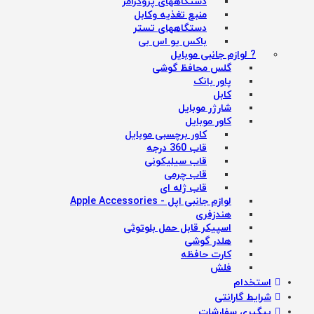
دستگاههای پروگرامر
منبع تغذیه وکابل
دستگاههای تستر
باکس یو اس بی
? لوازم جانبی موبایل
گلس محافظ گوشی
پاور بانک
کابل
شارژر موبایل
کاور موبایل
کاور برچسبی موبایل
قاب 360 درجه
قاب سیلیکونی
قاب چرمی
قاب ژله ای
لوازم جانبی اپل - Apple Accessories
هندزفری
اسپیکر قابل حمل بلوتوثی
هلدر گوشی
کارت حافظه
فلش
استخدام
شرایط گارانتی
پیگیری سفارشات