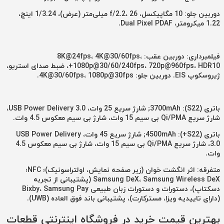
دوربین جلو: 10 مگاپیکسل، f/2.2، 26 میلی‌متر (عرض)، 1/3.24 اینچ،
1.22 میکرومتر، Dual Pixel PDAF.
فیلمبرداری: دوربین عقب: 8K@24fps، 4K@30/60fps،
1080p@30/60/240fps، 720p@960fps، HDR10+، ضبط صدای استریو،
ژیروسکوپ EIS. دوربین جلو: 4K@30/60fps، 1080p@30fps.
باتری (S22): 3700mAh; شارژ سریع 25 وات، USB Power Delivery 3.0،
شارژ سریع Qi/PMA بی سیم 15 وات، شارژ بی سیم معکوس 4.5 وات.
باتری (S22+): 4500mAh; شارژ سریع 45 وات، USB Power Delivery
3.0، شارژ سریع Qi/PMA بی سیم 15 وات، شارژ بی سیم معکوس 4.5
وات.
متفرقه: اثر انگشت خوان (زیر صفحه نمایش، اولتراسونیک)؛ NFC؛
Samsung DeX، Samsung Wireless DeX (پشتیبانی از تجربه
دسکتاپ)، دستورات و دستورات زبان طبیعی Bixby، Samsung Pay
(دارای تاییدیه ویزا، مسترکارت)، پشتیبانی باند فوق العاده (UWB).
بهترین قیمت خرید در فروشگاه اینترنتی قطعات