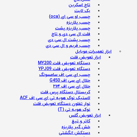
تاچ اسکرین
بک لایت
چسب او سی ای (oca)
چسب پلاریزه
چسب پلاریزه پشت
فلت ال سی دی و تاچ
چسب پشت ال سی دی
چسب فریم و ال سی دی
ابزار تعمیرات موبایل
ابزار تعویض فلت
دستگاه تعویض فلت MY200
دستگاه تعویض فلت YPJ09
چسب ای سی اف سامسونگ
حلال ای سی اف G450
حلال ای سی اف ۲۶۴
کریستال دستگاه پرس فلت
لاستیک نوک هویه تی ای سی اف ACF
نوار تفلون دستگاه تعویض فلت
نوک هویه تی (T)
ابزار تعویض گلس
کاتر و تیغ
خش گیر پلاریزه
دستکش انگشتی