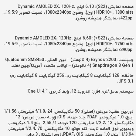
صفحه نمایش (S22): 6.10 اینچ Dynamic AMOLED 2X، 120Hz،
HDR10+، 1300 nits (اوج)، وضوح 1080x2340px، نسبت تصویر 19.5:9،
422ppi؛ نمایشگر همیشه روشن.
صفحه نمایش (S22+): 6.60 اینچ Dynamic AMOLED 2X، 120Hz،
HDR10+، 1750 nits (اوج)، وضوح 1080x2340px، نسبت تصویر 19.5:9،
390ppi؛ نمایشگر همیشه روشن.
چیپست: Exynos 2200 (4 نانومتر) – بین المللی، Qualcomm SM8450
Snapdragon 8 Gen 1 (4 نانومتر) – ایالات متحده آمریکا/چین/هند.
حافظه: 128 گیگابایت 8 گیگابایت رم، 256 گیگابایت 8 گیگابایت رم؛
UFS 3.1.
سیستم عامل/نرم افزار: اندروید 12، رابط کاربری One UI 4.1.
دوربین عقب: عریض (اصلی): 50 مگاپیکسل، f/1.8، 24 میلی‌متر، 1/1.56
اینچ، 1.0 میکرومتر، PDAF چند جهته، OIS؛ زاویه بسیار عریض: 12
مگاپیکسل، f/2.2، 13 میلی‌متر، 120 درجه، 1/ 2.55 اینچ 1.4 میکرومتر،
ویدیوی فوق العاده ثابت؛ تله فوتو: 10 مگاپیکسل، f/2.4، 70 میلی‌متر،
1/3.94 اینچ، 1.0 میکرومتر، PDAF، OIS، زوم اپتیکال 3 برابر.