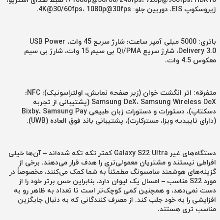
1080p@30/60/240fps، 720p@960fps، HDR10+، ضبط صدای استریو،
ژیروسکوپ EIS. دوربین جلو: 4K@30/60fps، 1080p@30fps.
باتری: 5000 میلی آمپر ساعت؛ شارژ سریع 45 وات، USB Power
Delivery 3.0، شارژ سریع Qi/PMA بی سیم 15 وات، شارژ بی سیم
معکوس 4.5 وات.
متفرقه: اثر انگشت خوان (زیر صفحه نمایش، اولتراسونیک)؛ NFC؛
Samsung DeX، Samsung Wireless DeX (پشتیبانی از تجربه
دسکتاپ)، دستورات و دستورات زبان طبیعی Bixby، Samsung Pay
(دارای تاییدیه ویزا، مسترکارت)، پشتیبانی باند فوق العاده (UWB).
دستگاه‌های غیر
Galaxy S22 Ultra
کمتر تکه تکه شده‌اند – آن‌ها خیلی
افراطی نیستند و مشتریان معمولی‌تری را هدف قرار می‌دهند. برخی از
گزینه‌های هوشمند سامسونگ مطمئناً به شما کمک می‌کنند، مخصوصاً در
مورد
S22
مناسب – امسال یک لیوان دارد، بنابراین حس برتر خود را از
دست نمی‌دهد، و همچنین کمی کوچک‌تر است تا تعداد به ظاهر رو به
افزایشی را به خود جلب کند. از مصرف کنندگانی که به دنبال جایگزین
مناسب تری هستند.