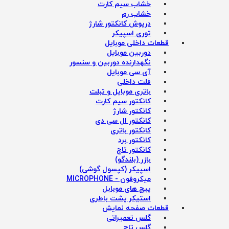
خشاب سیم کارت
خشاب رم
درپوش کانکتور شارژ
توری اسپیکر
قطعات داخلی موبایل
دوربین موبایل
نگهدارنده دوربین و سنسور
آی سی موبایل
فلت داخلی
باتری موبایل و تبلت
کانکتور سیم کارت
کانکتور شارژ
کانکتور ال سی دی
کانکتور باتری
کانکتور برد
کانکتور تاچ
بازر (بلندگو)
اسپیکر (کپسول گوشی)
میکروفون - MICROPHONE
پیچ های موبایل
استیکر پشت باطری
قطعات صفحه نمایش
گلس تعمیراتی
گلس تاچ