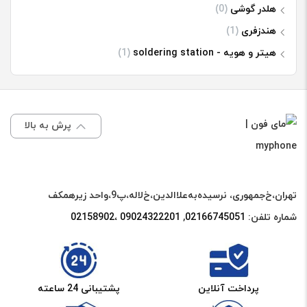
هلدر گوشی
(0)
هندزفری
(1)
هیتر و هویه - soldering station
(1)
پرش به بالا
تهران،خ‌جمهوری، نرسیده‌به‌علاالدین،‌خ‌لاله،‌پ9،واحد زیرهمکف
شماره تلفن:
02166745051‌
,
09024322201 ،02158902
پرداخت آنلاین
پشتیبانی 24 ساعته