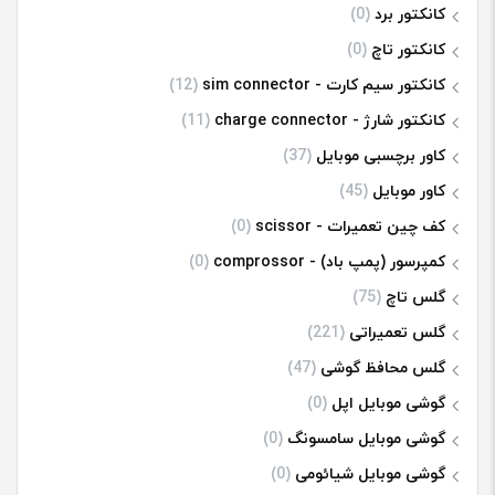
کانکتور برد
(0)
کانکتور تاچ
(0)
کانکتور سیم کارت - sim connector
(12)
کانکتور شارژ - charge connector
(11)
کاور برچسبی موبایل
(37)
کاور موبایل
(45)
کف چین تعمیرات - scissor
(0)
کمپرسور (پمپ باد) - comprossor
(0)
گلس تاچ
(75)
گلس تعمیراتی
(221)
گلس محافظ گوشی
(47)
گوشی موبایل اپل
(0)
گوشی موبایل سامسونگ
(0)
گوشی موبایل شیائومی
(0)