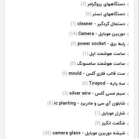
دستگاههای پروگرامر
(2)
دستگاههای تستر
(6)
دستمال گردگیر - cleaner
(1)
دوربین موبایل - Camera
(14)
رابط برق - power socket
(0)
ساعت هوشمند اپل
(1)
ساعت هوشمند سامسونگ
(0)
ست قالب فلزی گلس - mould
(6)
سه پایه - Tirepod
(0)
سیم مسی گلس - silver wire
(3)
شابلون آی سی و مادربرد - ic planting
(8)
شارژر موبایل
(1)
شگفت انگیز
(0)
شیشه دوربین موبایل - camera glass
(42)