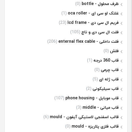
ظرف محلول - bottle
(0)
غلتک او سی ای - oca roller
(1)
فریم ال سی دی - lcd frame
(23)
فلت ال سی دی و تاچ
(105)
فلت داخلی - enternal flex cable
(206)
فلش
(0)
قاب 360 درجه
(1)
قاب چرمی
(0)
قاب ژله ای
(5)
قاب سیلیکونی
(2)
قاب موبایل - phone housing
(107)
قاب میانی - middle
(3)
قالب اسفنجی لاستیکی آیفون - mould
(6)
قالب فلزی پلاریزه - mould
(0)