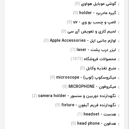
گوشی موبایل هواوی
(0)
گیره مادربرد - holder
(0)
لامپ و چسب یو وی - uv
(0)
لحیم کاری و تعویض آی سی
(0)
لوازم جانبی اپل - Apple Accessories
(0)
لیزر درب پشت - laser
(7)
محصولات فروشگاه
(1873)
منبع تغذیه وکابل
(0)
میکروسکوپ (لوپ) - microscope
(0)
میکروفون - MICROPHONE
(0)
نگهدارنده دوربین و سنسور - camera holder
(2)
نگهدارنده فریم آیفون - fixture
(0)
هدست - headset
(1)
هدفون - head phone
(0)