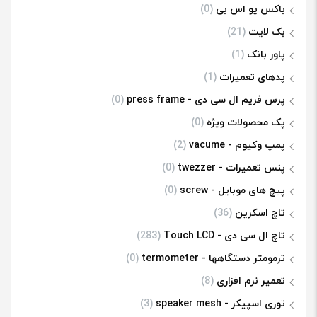
باکس یو اس بی
(0)
بک لایت
(21)
پاور بانک
(1)
پدهای تعمیرات
(1)
پرس فریم ال سی دی - press frame
(0)
پک محصولات ویژه
(0)
پمپ وکیوم - vacume
(2)
پنس تعمیرات - twezzer
(0)
پیچ های موبایل - screw
(0)
تاچ اسکرین
(36)
تاچ ال سی دی - Touch LCD
(283)
ترمومتر دستگاهها - termometer
(0)
تعمیر نرم افزاری
(8)
توری اسپیکر - speaker mesh
(3)